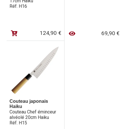
17cm Haiku
Réf. H16
124,90
€
69,90
€
Couteau japonais
Haiku
Couteau Chef éminceur
alvéolé 20cm Haiku
Réf. H15