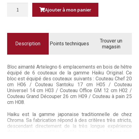
Questions / Réponses
était :
est :
QUANTITÉ
Ajouter à mon panier
DE
719,40€.
669,4
BLOC
Questions-Réponses?
AIMANTÉ
BOIS
DE
Revendeurs
HÊTRE
6
Trouver un
COUTEAUX
Description
Points techniques
Revue de presse
magasin
HAIKU
ORIGINAL
Téléchargements
Bloc aimanté Artelegno 6 emplacements en bois de hêtre
équipé de 6 couteaux de la gamme Haiku Original. Ce
Thank you for booking
bloc est équipé des couteaux suivants : Couteau Chef 20
cm H06 / Couteau Santoku 17 cm H05 / Couteau
Tous les articles
Universel 14 cm H03 / Couteau Office GM 12 cm H02 /
Couteau Grand Découper 26 cm H09 / Couteau à pain 25
cm H08.
Trouver mon couteau
Haiku est la gamme japonaise traditionnelle de chez
Trouver mon magasin
Chroma. Sa fabrication répond à des critères très stricts,
descendant directement de la très longue expérience
des japonais en matière d’outils tranchants. La forge tout
comme le système de montage par clavette, éprouvés