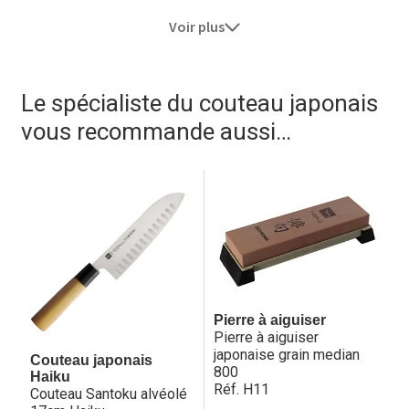
depuis des centaines d’années, donnent toujours
Voir plus
satisfaction.
Caractéristiques techniques de couteaux Haiku Original :
Le spécialiste du couteau japonais
– Acier : molybdène vanadium, dureté HRC 58 +/- 1
– Manche : cimenté, bois de honoki traité (imputrescible,
vous recommande aussi…
compatible restauration)
– Aiguisage : Ambidextre en V, angles de 30° cumulé
Importateur Haiku Intl. – 1A rue Rohan F-67790 –
meilleur[at]couteau.info
Pierre à aiguiser
Pierre à aiguiser
japonaise grain median
Couteau japonais
800
Haiku
Réf. H11
Couteau Santoku alvéolé