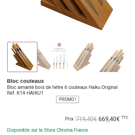
Hall of Fame
Bocuse d’Or
Ma sélection
Mentions légales
Mon Compte
Partenaires
Bloc couteaux
Bloc aimanté bois de hêtre 6 couteaux Haiku Original
Plan du site
Réf. K14-HAIKU1
PROMO !
Politique de confidentialité
Le
Le
TTC
719,40
€
669,40
€
Prix :
Politique en matière de remboursements et de retours
prix
prix
Disponible sur le Store Chroma France
initial
actue