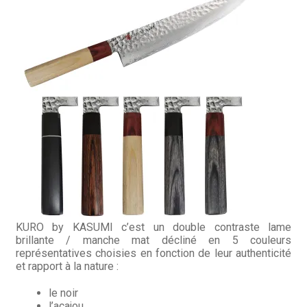
Hall of Fame
Bocuse d’Or
Ma sélection
Mentions légales
Mon Compte
Partenaires
Plan du site
KURO by KASUMI c’est un double contraste lame
brillante / manche mat décliné en 5 couleurs
Politique de confidentialité
représentatives choisies en fonction de leur authenticité
et rapport à la nature :
Politique en matière de remboursements et de retours
le noir
l’acajou