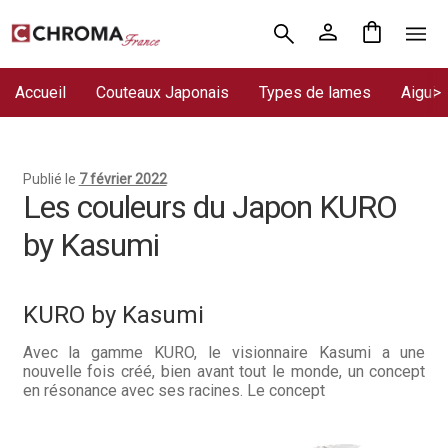
Aller
Aller
Accueil
à
au
la
contenu
Accueil
Couteaux Japonais
Types de lames
Aiguis
Chroma France
navigation
Blog : coutellerie japonaise
Publié le
7 février 2022
Commande
Les couleurs du Japon KURO
by Kasumi
Conditions Générales de Vente
Contact
KURO by Kasumi
Demande de devis
Avec la gamme KURO, le visionnaire Kasumi a une
nouvelle fois créé, bien avant tout le monde, un concept
Expédition le jour même
en résonance avec ses racines. Le concept
Frais de port