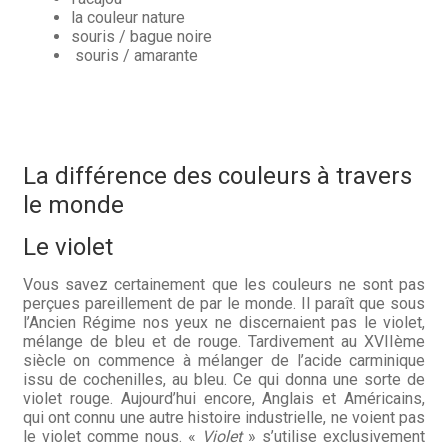
Questions / Réponses
la couleur nature
souris / bague noire
Questions-Réponses?
souris / amarante
Revendeurs
Revue de presse
La différence des couleurs à travers
Téléchargements
le monde
Thank you for booking
Le violet
Tous les articles
Vous savez certainement que les couleurs ne sont pas
perçues pareillement de par le monde. Il paraît que sous
l’Ancien Régime nos yeux ne discernaient pas le violet,
Trouver mon couteau
mélange de bleu et de rouge. Tardivement au XVIIème
siècle on commence à mélanger de l’acide carminique
Trouver mon magasin
issu de cochenilles, au bleu. Ce qui donna une sorte de
violet rouge. Aujourd’hui encore, Anglais et Américains,
qui ont connu une autre histoire industrielle, ne voient pas
le violet comme nous. «
Violet
» s’utilise exclusivement