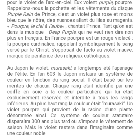
pour le violet de l’arc-en-ciel. Eux voient
purple,
pourpre.
Rappelons-nous la pochette et les vêtements du disque
Purple Rain
de Prince, c’est un violet plus rose et moins
bleu que le nôtre, des nuances allant du lilas au magenta.
«
Pourpre, le ciel à l’aube
« , chantait Prince. Tant qu’on est
dans la musique :
Deep Purple
, qui ne veut rien dire non
plus en français. En France pourpre est un rouge violacé ;
la pourpre cardinalice, rappelant symboliquement le sang
versé par le Christ, s’opposait de facto au violet-mauve,
marque de pénitence des religieux catholiques.
Au Japon le violet,
murasaki
, a longtemps été l’apanage
de l’élite. En l’an 603 le Japon instaura un système de
couleur en fonction du rang social. Il était basé sur les
mérites de chacun. Chaque rang était identifié par une
coiffe en soie à la couleur particulière qui lui était
exclusivement réservée et interdite à tous les rangs
inférieurs. Au plus haut rang la couleur était “murasaki”. Un
violet pourpre qui provient de la racine d’une plante
dénommée ainsi. Ce système de couleur statutaire
disparaîtra 300 ans plus tard où s’impose le vêtement de
saison. Mais le violet restera dans l’imaginaire comme
une couleur noble.