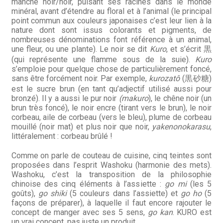
manche noir/noir, puisant ses racines dans le monde
minéral, avant d’étendre au floral et à l’animal (le principal
point commun aux couleurs japonaises c’est leur lien à la
nature dont sont issus colorants et pigments, de
nombreuses dénominations font référence à un animal,
une fleur, ou une plante). Le noir se dit
Kuro
, et s’écrit 黒
(qui représente une flamme sous de la suie).
Kuro
s’emploie pour quelque chose de particulièrement foncé,
sans être forcément noir. Par exemple,
kurozatô
(黒砂糖)
est le sucre brun (en tant qu’adjectif utilisé aussi pour
bronzé). Il y a aussi le pur noir
(makuro
), le chêne noir (un
brun très foncé), le noir encre (tirant vers le brun), le noir
corbeau, aile de corbeau (vers le bleu), plume de corbeau
mouillé (noir mat) et plus noir que noir,
yakenonokarasu
,
littéralement
: corbeau brûlé !
Comme on parle de couteau de cuisine, cinq teintes sont
proposées dans l’esprit Washoku (harmonie des mets).
Washoku, c’est la transposition de la philosophie
chinoise des cinq éléments à l’assiette :
go mi
(les 5
goûts),
go shiki
(5 couleurs dans l’assiette) et
go ho
(5
façons de préparer), à laquelle il faut encore rajouter le
concept de manger avec ses 5 sens,
go kan
. KURO est
un vrai concept, pas juste un produit.