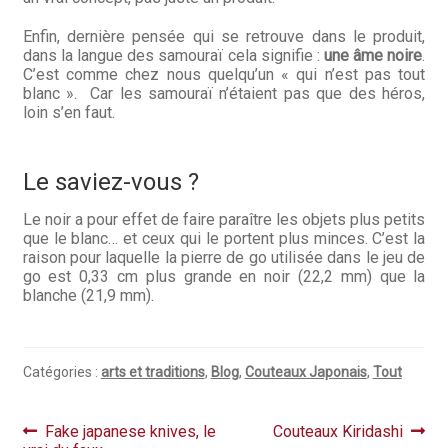
Enfin, dernière pensée qui se retrouve dans le produit,
dans la langue des samouraï cela signifie :
une âme noire
.
C’est comme chez nous quelqu’un « qui n’est pas tout
blanc ». Car les samouraï n’étaient pas que des héros,
loin s’en faut.
Le saviez-vous ?
Le noir a pour effet de faire paraître les objets plus petits
que le blanc… et ceux qui le portent plus minces. C’est la
raison pour laquelle la pierre de go utilisée dans le jeu de
go est 0,33 cm plus grande en noir (22,2 mm) que la
blanche (21,9 mm).
Catégories :
arts et traditions
,
Blog
,
Couteaux Japonais
,
Tout
Navigation
Article
Article
Fake japanese knives, le
Couteaux Kiridashi