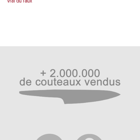
précédent :
suivant :
vrai du faux
de
l’article