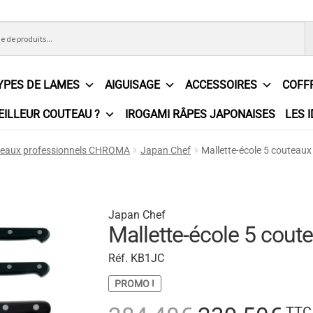
YPES DE LAMES
AIGUISAGE
ACCESSOIRES
COFF
EILLEUR COUTEAU ?
IROGAMI RÂPES JAPONAISES
LES 
ons Générales de Vente
Contact
Demande de devis
Expédition l
eaux professionnels CHROMA
Japan Chef
Mallette-école 5 couteau
e
Partenaires
Plan du site
Politique de confidentialité
Politique e
?
Revendeurs
Revue de presse
Téléchargements
Thank you for 
Japan Chef
Mallette-école 5 cout
n
Réf. KB1JC
PROMO !
Le
Le
TTC