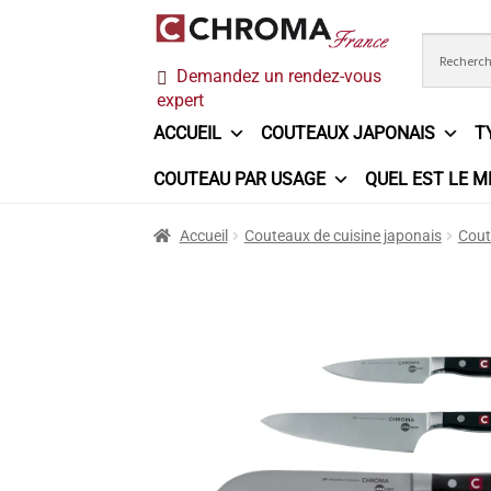
Aller
Aller
Demandez un rendez-vous
à
au
expert
la
contenu
navigation
ACCUEIL
COUTEAUX JAPONAIS
T
COUTEAU PAR USAGE
QUEL EST LE M
Accueil
Chroma France
Commande
Conditi
Accueil
Couteaux de cuisine japonais
Cout
Ma sélection
Mentions légales
Mon Compt
Questions / Réponses
Questions-Réponses
Trouver mon couteau
Trouver mon magasi