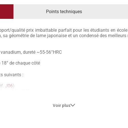
Points techniques
ort/qualité prix imbattable parfait pour les étudiants en école
n, sa géométrie de lame japonaise et un condensé des meilleur
 vanadium, dureté ~55-56°HRC
e 18° de chaque côté
ts suivants :
éf.
J06
)
8 cm (réf.
J12
)
(réf.
J09
)
m (réf.
J03
)
Voir plus
.
J01
)
acements (réf.
KB1
)
carbone et géométrie de lame japonaise, est un condensé de