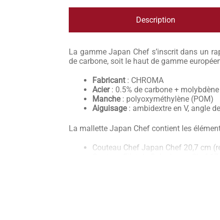
Description
La gamme Japan Chef s’inscrit dans un rapp
de carbone, soit le haut de gamme europée
Fabricant
: CHROMA
Acier
: 0.5% de carbone + molybdène
Manche
: polyoxyméthylène (POM)
Aiguisage
: ambidextre en V, angle d
La mallette Japan Chef contient les élémen
Couteau Chef Japan Chef 20,7 cm (r
Couteau Filet de Sole Japan Chef 17,
Couteau Santoku Japan Chef 17 cm 
Couteau Universel Japan Chef 13,7 c
Couteau Office Japan Chef 9 cm (réf
Mallette universelle CHROMA 9 empl
Chroma Japan Chef est en acier 0,5 % de 