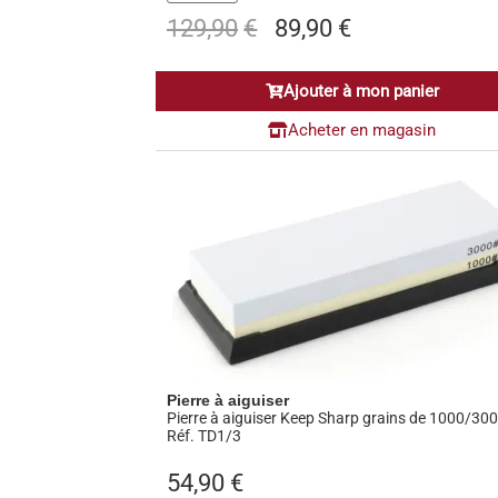
Le
Le
129,90
€
89,90
€
prix
prix
initial
actuel
Ajouter à mon panier
était :
est :
129,90€.
89,90€.
Acheter en magasin
Pierre à aiguiser
Pierre à aiguiser Keep Sharp grains de 1000/30
Réf. TD1/3
54,90
€