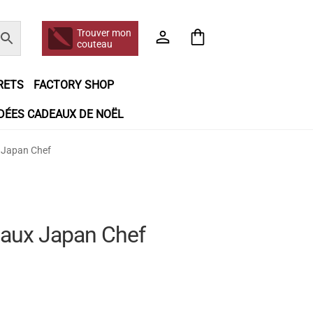
Trouver mon
couteau
RETS
FACTORY SHOP
IDÉES CADEAUX DE NOËL
e jour même
Frais de port
Hall of Fame
x Japan Chef
n matière de remboursements et de retours
booking
Tous les articles
eaux Japan Chef