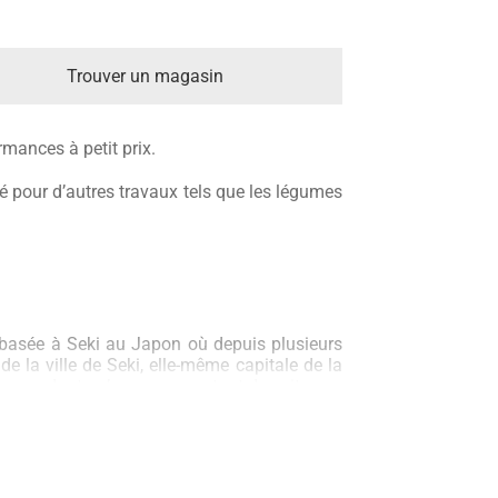
Trouver un magasin
mances à petit prix.
sé pour d’autres travaux tels que les légumes
 basée à Seki au Japon où depuis plusieurs
de la ville de Seki, elle-même capitale de la
les regardant qu’on remarque tout de suite que
manufacture a toujours travaillé le haut de
en par ses spécificités techniques ou les
itte du damas pour proposer un acier d’une