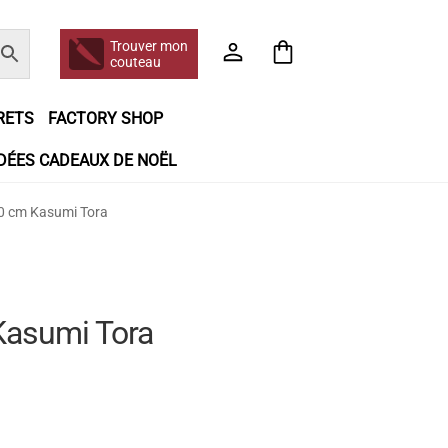
Trouver mon
couteau
RETS
FACTORY SHOP
IDÉES CADEAUX DE NOËL
e jour même
Frais de port
Hall of Fame
0 cm Kasumi Tora
n matière de remboursements et de retours
booking
Tous les articles
Kasumi Tora