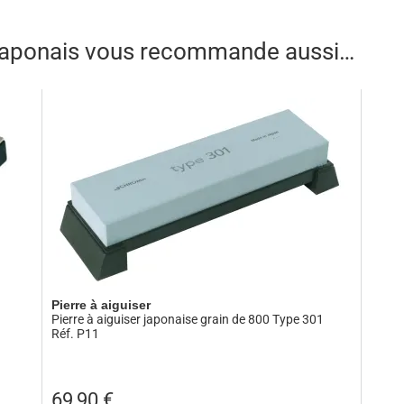
un manche en bois de magnolia teinté noir. Connu pour ses poids
ium ou encore Kasane, Kasumi réitère avec Kasumi Tora dont 
 japonais vous recommande aussi…
Pierre à aiguiser
Pierre à aiguiser japonaise grain de 800 Type 301
Réf. P11
69,90
€