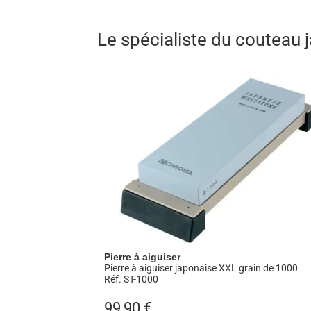
seule nuance monté traditionnellement sur 
couteaux japonais des gammes Kasumi Titan
Le spécialiste du couteau
un couteau de cuisine.
Pierre à aiguiser
Pierre à aiguiser japonaise XXL grain de 1000
Réf. ST-1000
99,90
€