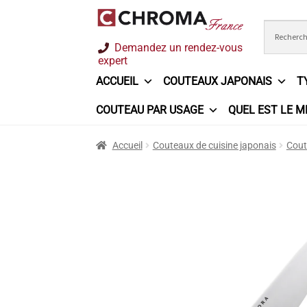
Aller
Aller
Demandez un rendez-vous
à
au
expert
la
contenu
ACCUEIL
COUTEAUX JAPONAIS
T
navigation
COUTEAU PAR USAGE
QUEL EST LE M
Accueil
Chroma France
Commande
Conditi
Accueil
Couteaux de cuisine japonais
Cout
Ma sélection
Mentions légales
Mon Compt
Questions / Réponses
Questions-Réponses
Trouver mon couteau
Trouver mon magasi