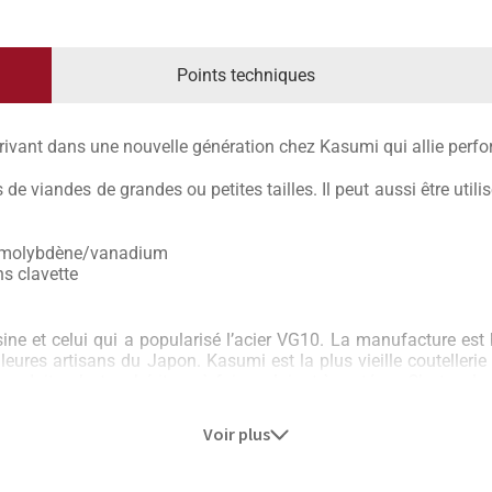
Points techniques
ivant dans une nouvelle génération chez Kasumi qui allie perfor
de viandes de grandes ou petites tailles. Il peut aussi être utili
 + molybdène/vanadium
s clavette
ine et celui qui a popularisé l’acier VG10. La manufacture est
leures artisans du Japon. Kasumi est la plus vieille coutellerie 
produits, c’est un héritage à faire valoir et à protéger. C’est en 
e codes de design japonais mêlant passé, présent et futur. La 
 des tendances.
Voir plus
z Kasumi. On peut le comparer avec le haut de gamme europé
’un acier fortement carburé à 0,6% de carbone. Kasumi s’acqu