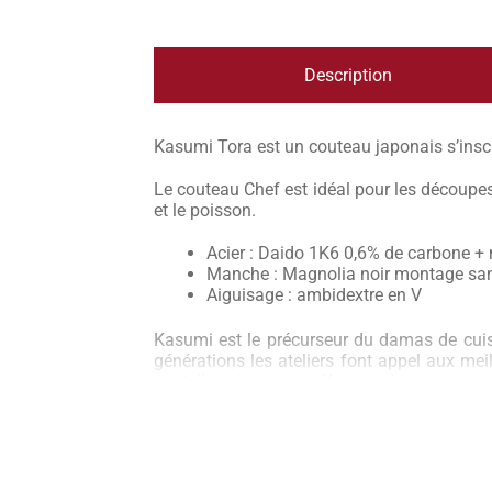
Description
Kasumi Tora est un couteau japonais s’inscr
Le couteau Chef est idéal pour les découpes 
et le poisson.
Acier : Daido 1K6 0,6% de carbone
Manche : Magnolia noir montage san
Aiguisage : ambidextre en V
Kasumi est le précurseur du damas de cuis
générations les ateliers font appel aux meil
coutellerie japonaise. Kasumi, à travers ses 
ses couteaux fourmillent d’une multitude d
gamme de la coutellerie et a su être maître
Kasumi Tora est l’entrée de gamme de che
couteaux japonais Kasumi Tora jouissent d