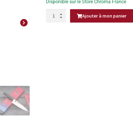
Disponible sur le Store Chroma France
QUANTITÉ
Ajouter à mon panier
DE
COUTEAU
Next
CHEF
20
CM
KASUMI
TORA