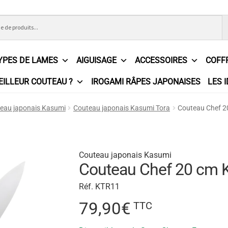
YPES DE LAMES
AIGUISAGE
ACCESSOIRES
COFF
EILLEUR COUTEAU ?
IROGAMI RÂPES JAPONAISES
LES 
ons Générales de Vente
Contact
Demande de devis
Expédition l
eau japonais Kasumi
Couteau japonais Kasumi Tora
Couteau Chef 2
e
Partenaires
Plan du site
Politique de confidentialité
Politique e
?
Revendeurs
Revue de presse
Téléchargements
Thank you for 
Couteau japonais Kasumi
Couteau Chef 20 cm 
n
Réf. KTR11
79,90
€
TTC