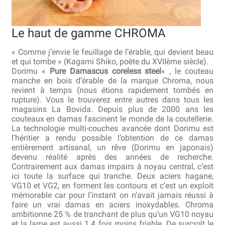
Bocuse d’Or
Le haut de gamme CHROMA
Ma sélection
« Comme j’envie le feuillage de l’érable, qui devient beau
Mentions légales
et qui tombe » (Kagami Shiko, poète du XVIIème siècle).
Dorimu «
Pure Damascus coreless steel
« , le couteau
manche en bois d’érable de la marque Chroma, nous
Mon Compte
revient à temps (nous étions rapidement tombés en
rupture). Vous le trouverez entre autres dans tous les
Partenaires
magasins La Bovida. Depuis plus de 2000 ans les
couteaux en damas fascinent le monde de la coutellerie.
La technologie multi-couches avancée dont Dorimu est
Plan du site
l’héritier a rendu possible l’obtention de ce damas
entièrement artisanal, un rêve (Dorimu en japonais)
Politique de confidentialité
devenu réalité après des années de recherche.
Contrairement aux damas impairs à noyau central, c’est
ici toute la surface qui tranche. Deux aciers hagane,
Politique en matière de remboursements et de retours
VG10 et VG2, en forment les contours et c’est un exploit
mémorable car pour l’instant on n’avait jamais réussi à
Questions / Réponses
faire un vrai damas en aciers inoxydables. Chroma
ambitionne 25 % de tranchant de plus qu’un VG10 noyau
et la lame est aussi 1.4 fois moins friable. De surcroît le
Questions-Réponses?