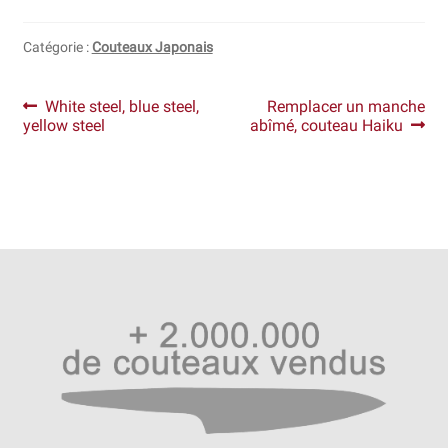
Catégorie :
Couteaux Japonais
Navigation
Article
Article
White steel, blue steel,
Remplacer un manche
précédent :
suivant :
yellow steel
abîmé, couteau Haiku
de
l’article