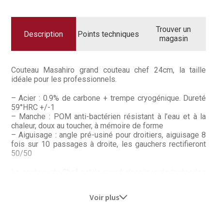
Questions / Réponses
Questions-Réponses?
Trouver un
Description
Points techniques
magasin
Revendeurs
Revue de presse
Couteau Masahiro grand couteau chef 24cm, la taille
idéale pour les professionnels.
Téléchargements
– Acier : 0.9% de carbone + trempe cryogénique. Dureté
59°HRC +/-1
Thank you for booking
– Manche : POM anti-bactérien résistant à l’eau et à la
chaleur, doux au toucher, à mémoire de forme
– Aiguisage : angle pré-usiné pour droitiers, aiguisage 8
Tous les articles
fois sur 10 passages à droite, les gauchers rectifieront
50/50
Trouver mon couteau
Le couteau du Chef est le grand classique de toutes les
cuisines professionnelles. Servant dans 90% des tâches
Trouver mon magasin
courantes en cuisine, c’est le premier couteau de cuisine
Voir plus
à posséder… A moins de lui préférer un santoku.