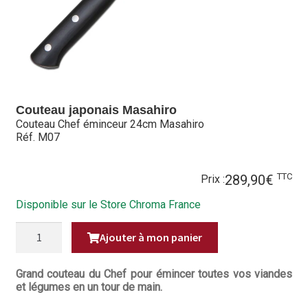
Hall of Fame
Bocuse d’Or
Ma sélection
Couteau japonais Masahiro
Mentions légales
Couteau Chef éminceur 24cm Masahiro
Réf. M07
Mon Compte
TTC
289,90
€
Partenaires
Prix :
Disponible sur le Store Chroma France
Plan du site
QUANTITÉ
Ajouter à mon panier
DE
Politique de confidentialité
COUTEAU
CHEF
ÉMINCEUR
Grand couteau du Chef pour émincer toutes vos viandes
Politique en matière de remboursements et de retours
24CM
et légumes en un tour de main.
MASAHIRO