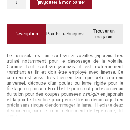
Questions / Réponses
Ajouter à mon panier
DE
KASUMI
KURO
Questions-Réponses?
HONESUKI
14CM
Revendeurs
Trouver un
Description
Points techniques
magasin
Revue de presse
Téléchargements
Le honesuki est un couteau à volailles japonais très
utilisé notamment pour le désossage de la volaille.
Comme tout couteau japonais, il est extrêmement
Thank you for booking
tranchant et fin et doit être employé avec finesse. Ce
couteau est aussi très bien en tant que petit couteau
Tous les articles
universel, découpe d’un poulet ou lame rigide pour le
filetage du poisson. En effet le poids est porté au niveau
du talon pour des coupes poussées
oshi-giri
en japonais
Trouver mon couteau
et la pointe très fine pour permettre un désossage très
précis sans risque d’endommager la lame. Il existe deux
Trouver mon magasin
désosseurs, carré et rond. celui-ci est de type carré, dit
kaku
.
Kasumi Kuro est la fusion de plusieurs techniques à