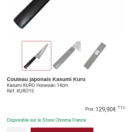
Hall of Fame
Bocuse d’Or
Ma sélection
Mentions légales
Mon Compte
Partenaires
Couteau japonais Kasumi Kuro
Kasumi KURO Honesuki 14cm
Plan du site
Réf. KURO15
Politique de confidentialité
TTC
129,90
€
Prix :
Politique en matière de remboursements et de retours
Disponible sur le Store Chroma France
QUANTITÉ