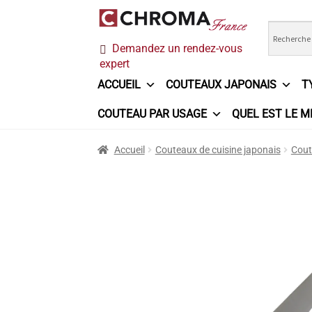
Aller
Aller
Demandez un rendez-vous
à
au
expert
la
contenu
navigation
ACCUEIL
COUTEAUX JAPONAIS
T
COUTEAU PAR USAGE
QUEL EST LE M
Accueil
Chroma France
Commande
Conditi
Accueil
Couteaux de cuisine japonais
Cout
Ma sélection
Mentions légales
Mon Compt
Questions / Réponses
Questions-Réponses
Trouver mon couteau
Trouver mon magasi