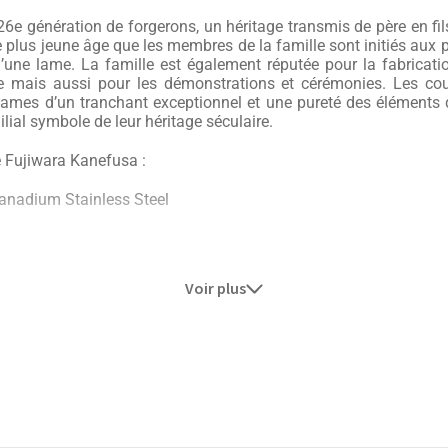
26e génération de forgerons, un héritage transmis de père en fil
le plus jeune âge que les membres de la famille sont initiés aux 
d’une lame. La famille est également réputée pour la fabricati
ge mais aussi pour les démonstrations et cérémonies. Les cou
s lames d’un tranchant exceptionnel et une pureté des éléments
lial symbole de leur héritage séculaire.
 Fujiwara Kanefusa :
anadium Stainless Steel
Voir plus
es familles du Japon dans la fabrication de sabres japonais. D
ir-faire séculaires de cet art ancestral si complexe. Pendant 
r et des shoguns. Un jour, la fabrication du sabre de samouraï fu
familles dont les Fujiwara, reconnu pour leur travail, ont pu co
lle Fujiwara a développé leur savoir-faire dans les couteaux de 
KS Series sont fabriqués en acier japonais nommé AUS8. Cet a
u molybdène vanadium et c’est un acier japonais réputé pour