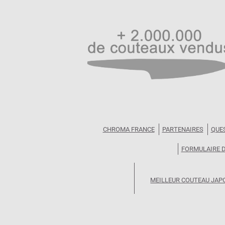
d’entretien par aiguisage sur pierre à aig
parfaite permettant un bel équilibre entre la 
La gamme est étoffée de modèles alvéolés o
la lame lors de la découpe.
A prix très abordable, la gamme est un exce
faite par une des familles les plus renommé
CHROMA FRANCE
PARTENAIRES
QUE
FORMULAIRE 
MEILLEUR COUTEAU JAP