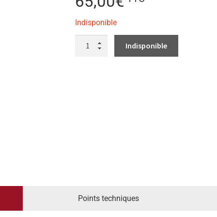
65,00
€
Indisponible
QUANTITÉ
DE
COUTEAU
JAPONAIS
FUJIWARA
KANEFUSA
OFFICE
GM
12
CM
FKM
SERIES
Points techniques