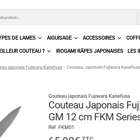
YPES DE LAMES
AIGUISAGE
ACCESSOIRES
COFF
EILLEUR COUTEAU ?
IROGAMI RÂPES JAPONAISES
LES 
ons Générales de Vente
Contact
Demande de devis
Expédition l
eau japonais Fujiwara Kanefusa
Couteau Japonais Fujiwara Kanefusa
e
Partenaires
Plan du site
Politique de confidentialité
Politique e
?
Revendeurs
Revue de presse
Téléchargements
Thank you for 
Couteau japonais Fujiwara Kanefusa
Couteau Japonais Fuj
n
GM 12 cm FKM Serie
Réf. FKM01
TTC