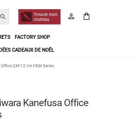
Trouver mon
couteau
RETS
FACTORY SHOP
IDÉES CADEAUX DE NOËL
e jour même
Frais de port
Hall of Fame
 Office GM 12 cm FKM Series
n matière de remboursements et de retours
booking
Tous les articles
iwara Kanefusa Office
s