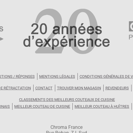
uiser. Le manche est en bois de pakka teinté noir avec une mitr
lame très légère et la légèreté du bois.
u non permettant grâce à la réduction de surface d’entraîner le
llent couteau japonais pour ceux souhaitant acquérir une premièr
es du Japon dans la coutellerie japonaise.
STIONS / RÉPONSES
MENTIONS LÉGALES
CONDITIONS GÉNÉRALES DE 
DE RÉTRACTATION
CONTACT
TROUVER MON MAGASIN
REVENDEURS
CLASSEMENTS DES MEILLEURS COUTEAUX DE CUISINE
ONAIS
MEILLEUR COUTEAU DE CUISINE
MEILLEUR COUTEAU À HUÎTRES
Chroma France
Rue Rohan, Z.I. Sud