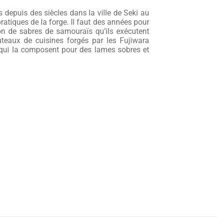
s depuis des siècles dans la ville de Seki au
pratiques de la forge. Il faut des années pour
on de sabres de samouraïs qu’ils exécutent
teaux de cuisines forgés par les Fujiwara
 qui la composent pour des lames sobres et
epuis des dizaines de générations la famille
des siècles les familles forgerons de sabres
t révoquée pour laisser place à rentrer dans
ntinuer dans cette voie là. Ne concevant des
cuisine japonais.
cier est fortement carburé avec un taux de
 ses performances de coupe et sa facilité