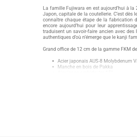
La famille Fujiwara en est aujourd’hui à la 
Japon, capitale de la coutellerie. C’est dès 
connaître chaque étape de la fabrication 
encore aujourd’hui pour leur apprentissa
traduisent un savoir-faire ancien avec de
authentiques d’où n’émerge que le kanji fami
Grand office de 12 cm de la gamme FKM de
Acier japonais AUS-8 Molybdenum V
Manche en bois de Pakka
Aiguisage ambidextre 15°
Fabriqué à Seki au Japon
La famille Fujiwara est une des plus vieill
transmet à la prochaine génération les savo
japonais étaient très estimées de l’Empereu
une nouvelle ère au Japon. Seules quelques 
sabres que dans de rares occasions, la fami
Les couteaux japonais Fujiwara Kanefusa F
carbone de 0,8%. Il contient également d