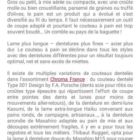
Gros ou petit, à mie aérée ou compacte, avec une croûte
Bocuse d’Or
molle ou bien croustillante, parsemé de graines ou truffé
d’olives, le pain est un produit qui a évolué et s’est
diversifié au fil du temps. Il faut nécessairement un outil
Ma sélection
de coupe adapté et pourtant le couteau à pain est trop
souvent boudé… Un comble au pays de la baguette !
Mentions légales
Lame plus longue – dentelures plus fines – acier plus
dur. Le couteau à pain se décline dans tous les styles
Mon Compte
avec des dentelures différentes pour un résultat toujours
optimal, net et sans excès de miettes.
Partenaires
Il existe de multiples variations de couteaux dentelés
dans l’assortiment
Chroma France
: du couteau dentelé
Plan du site
Type 301 Design by F.A. Porsche (dents scie pour rôtis ou
croûtes type épeautre qui répartissent l’effort de coupe
Politique de confidentialité
entre pointes des dents et lunes pour moins de
mouvements aller-retours), de la dentelure en demi-lune
Kasumi, de la lame extra-longue Haiku convenant aux
Politique en matière de remboursements et de retours
pains ronds, de campagne, artisanaux…, à la dentelure
arrondie de Masahiro adaptée au pain de mie et aux
Questions / Réponses
découpes extrêmement fragiles, il y en a pour tous les
registres et tous les métiers. Thibaut Ruggeri, opta pour
la lame à dentelure douce du Masahiro M15 pour couper
Questions-Réponses?