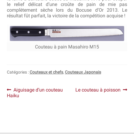
le relief délicat d’une croûte de pain de mie pas
complètement sèche lors du Bocuse d’Or 2013. Le
Revendeurs
résultat fût parfait, la victoire de la compétition acquise !
Revue de presse
Téléchargements
Couteau à pain Masahiro M15
Thank you for booking
Tous les articles
Catégories :
Couteaux et chefs
,
Couteaux Japonais
Trouver mon couteau
Navigation
Article
Article
Aiguisage d’un couteau
Le couteau à poisson
précédent :
suivant :
Haiku
Trouver mon magasin
de
l’article