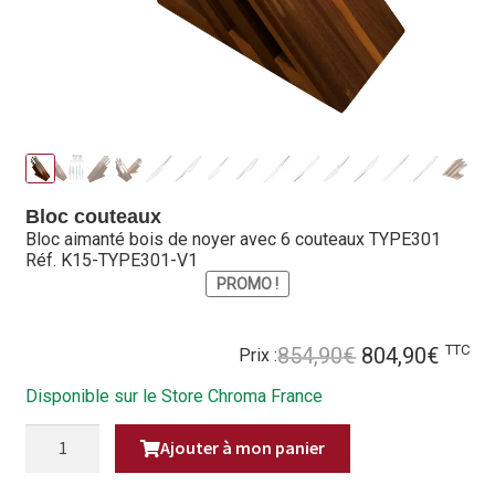
Hall of Fame
Bocuse d’Or
Ma sélection
Mentions légales
Bloc couteaux
Mon Compte
Bloc aimanté bois de noyer avec 6 couteaux TYPE301
Réf. K15-TYPE301-V1
PROMO !
Partenaires
Plan du site
Le
Le
TTC
854,90
€
804,90
€
Prix :
prix
prix
Politique de confidentialité
Disponible sur le Store Chroma France
initial
actue
était :
est :
QUANTITÉ
Politique en matière de remboursements et de retours
Ajouter à mon panier
DE
854,90€.
804,9
BLOC
AIMANTÉ