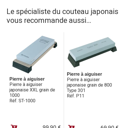
Caractéristiques techniques des couteaux CHROMA Type
Le spécialiste du couteau japonais
301 Design by F.A. Porsche :
vous recommande aussi…
– acier : 0.7% de carbone + molybdène vanadium, dureté
~57-58°HRC
– manche : ergonomique en inox
– aiguisage : ambidextre
Pierre à aiguiser
Pierre à aiguiser
Pierre à aiguiser
Pierre à aiguiser
japonaise grain de 800
japonaise XXL grain de
Type 301
1000
Réf. P11
Réf. ST-1000
99,90
€
69,90
€