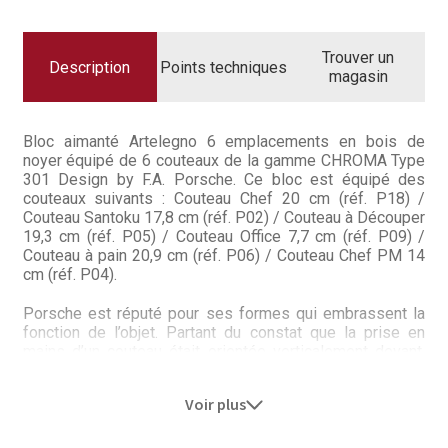
Questions / Réponses
BOIS
DE
NOYER
Questions-Réponses?
AVEC
Trouver un
6
Description
Points techniques
magasin
COUTEAUX
TYPE301
Revendeurs
Bloc aimanté Artelegno 6 emplacements en bois de
Revue de presse
noyer équipé de 6 couteaux de la gamme CHROMA Type
301 Design by F.A. Porsche. Ce bloc est équipé des
Téléchargements
couteaux suivants : Couteau Chef 20 cm (réf. P18) /
Couteau Santoku 17,8 cm (réf. P02) / Couteau à Découper
Thank you for booking
19,3 cm (réf. P05) / Couteau Office 7,7 cm (réf. P09) /
Couteau à pain 20,9 cm (réf. P06) / Couteau Chef PM 14
cm (réf. P04).
Tous les articles
Porsche est réputé pour ses formes qui embrassent la
Trouver mon couteau
fonction de l’objet. Partant du constat que la prise en
mains d’un couteau était orientée verticalement devant,
entre pouce et index, et horizontalement derrière entre
Trouver mon magasin
auriculaire et paume de la main, l’équipe de
Design F.A.
Voir plus
Porsche
conçut ce couteau avec un manche inversé par
rapport à la lame pour un toucher inimitable.