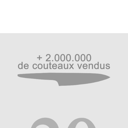
2 couches
Manche : ébène forme D-shape (pour ne pas
rouler sur la table)
Aiguisage : ambidextre en V, angle de 15° par côté
environ
Importateur/fabricant Haiku Intl. – 1A rue Rohan F-67790
– meilleur[at]couteau.info