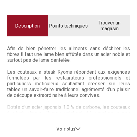
Questions / Réponses
COUTEAUX
À
STEAK
Questions-Réponses?
DAMAS
X4
Trouver un
RYOMA
Description
Points techniques
magasin
Revendeurs
Revue de presse
Afin de bien pénétrer les aliments sans déchirer les
fibres il faut une lame bien affûtée dans un acier noble et
Téléchargements
surtout pas de lame dentelée.
Les couteaux à steak Ryoma répondent aux exigences
Thank you for booking
formulées par les restaurateurs professionnels et
particuliers méticuleux souhaitant dresser sur leurs
Tous les articles
tables un savoir-faire traditionnel agrémenté d’un plaisir
de découpe extraordinaire à leurs convives.
Trouver mon couteau
Dotés d’un acier japonais 1,0 % de carbone, les couteaux
à steak damas Ryoma exhibent 64 couches paires
Trouver mon magasin
impaires resplendissantes qui ajoutent une touche
d’élégance et de raffinement à vos tables.
Voir plus
Acier : noyau 1,0 % carbone / manteau damas 32 X