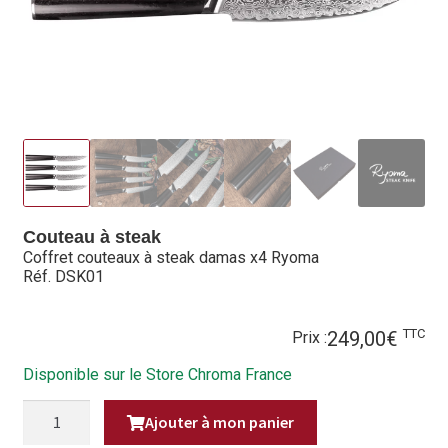
Hall of Fame
Bocuse d’Or
Ma sélection
Mentions légales
Mon Compte
Couteau à steak
Coffret couteaux à steak damas x4 Ryoma
Partenaires
Réf. DSK01
Plan du site
TTC
249,00
€
Prix :
Politique de confidentialité
Disponible sur le Store Chroma France
Politique en matière de remboursements et de retours
QUANTITÉ
Ajouter à mon panier
DE
COFFRET