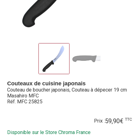
Hall of Fame
Bocuse d’Or
Ma sélection
Mentions légales
Mon Compte
Partenaires
Couteaux de cuisine japonais
Couteau de boucher japonais, Couteau à dépecer 19 cm
Plan du site
Masahiro MFC
Réf. MFC 25825
Politique de confidentialité
TTC
59,90
€
Prix :
Politique en matière de remboursements et de retours
Disponible sur le Store Chroma France