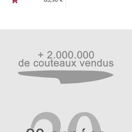
aussi de faciliter le réaffûtage. Pour un professionnel,
cette caractéristique est essentielle : un couteau capable
de retrouver rapidement son tranchant représente un
véritable gain de temps et de productivité.
Au-delà de son excellent pouvoir de coupe dès la
première utilisation, un couteau Masahiro est conçu pour
accompagner son utilisateur pendant de nombreuses
années. C’est cette capacité à conserver durablement
son tranchant qui fait toute la différence dans un
environnement de travail exigeant.
Une gamme complète de couteaux
de boucher professionnels
Chaque étape de la découpe de la viande nécessite un
couteau spécifique. Fort de plusieurs décennies
d’expérience, Masahiro propose une gamme complète
répondant aux besoins des bouchers, charcutiers,
abattoirs et ateliers de transformation.