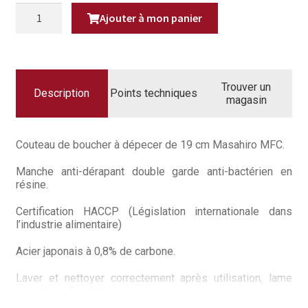
Questions / Réponses
QUANTITÉ
Ajouter à mon panier
DE
COUTEAU
Questions-Réponses?
DE
BOUCHER
JAPONAIS,
Revendeurs
COUTEAU
À
Trouver un
DÉPECER
Description
Points techniques
Revue de presse
magasin
19
CM
MASAHIRO
Téléchargements
MFC
Couteau de boucher à dépecer de 19 cm Masahiro MFC.
Thank you for booking
Manche anti-dérapant double garde anti-bactérien en
résine.
Tous les articles
Certification HACCP (Législation internationale dans
l’industrie alimentaire)
Trouver mon couteau
Acier japonais à 0,8% de carbone.
Trouver mon magasin
Laver et nettoyer correctement après utilisation, lame
semi-inox. Produit vendu en vrac.