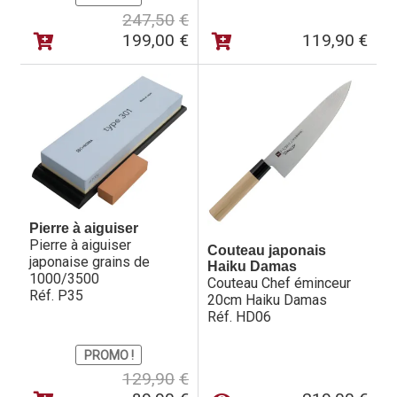
Le
Le
247,50
€
prix
prix
199,00
€
119,90
€
initial
actuel
était :
est :
247,50€.
199,00€.
Pierre à aiguiser
Pierre à aiguiser
Couteau japonais
japonaise grains de
Haiku Damas
1000/3500
Couteau Chef éminceur
Réf. P35
20cm Haiku Damas
Réf. HD06
PROMO !
Le
Le
129,90
€
prix
prix