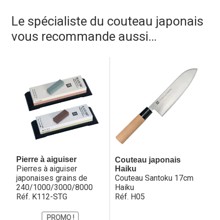
compatible restauration)
– Aiguisage : ambidextre en V, angle : 15° par côté.
Le spécialiste du couteau japonais
vous recommande aussi…
Pierre à aiguiser
Couteau japonais
Pierres à aiguiser
Haiku
japonaises grains de
Couteau Santoku 17cm
240/1000/3000/8000
Haiku
Réf. K112-STG
Réf. H05
PROMO !