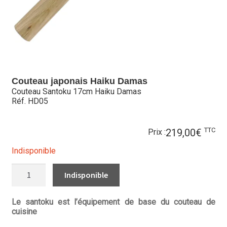
Hall of Fame
Bocuse d’Or
Ma sélection
Couteau japonais Haiku Damas
Mentions légales
Couteau Santoku 17cm Haiku Damas
Réf. HD05
Mon Compte
TTC
219,00
€
Partenaires
Prix :
Indisponible
Plan du site
QUANTITÉ
DE
Politique de confidentialité
COUTEAU
SANTOKU
17CM
Le santoku est l’équipement de base du couteau de
Politique en matière de remboursements et de retours
HAIKU
cuisine
DAMAS