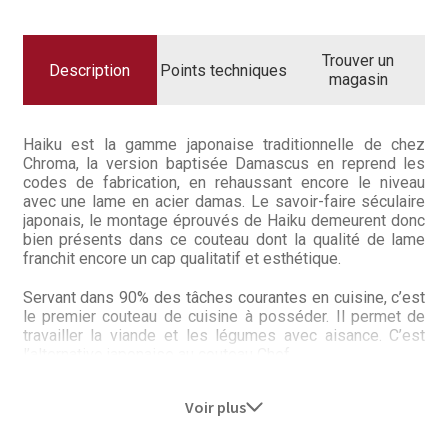
Questions / Réponses
Questions-Réponses?
Trouver un
Description
Points techniques
magasin
Revendeurs
Revue de presse
Haiku est la gamme japonaise traditionnelle de chez
Chroma, la version baptisée Damascus en reprend les
codes de fabrication, en rehaussant encore le niveau
Téléchargements
avec une lame en acier damas. Le savoir-faire séculaire
japonais, le montage éprouvés de Haiku demeurent donc
Thank you for booking
bien présents dans ce couteau dont la qualité de lame
franchit encore un cap qualitatif et esthétique.
Tous les articles
Servant dans 90% des tâches courantes en cuisine, c’est
le premier couteau de cuisine à posséder. Il permet de
Trouver mon couteau
travailler la viande et les légumes avec aisance. C’est
l’alternative japonaise au couteau Chef.
Trouver mon magasin
– Acier : VG10 1,0 % de carbone, dureté ~61-62° HRC +
Voir plus
damas 32 couches (ou 64 paires/impaires)
– Manche : cimenté, bois de Honoki traité (imputrescible,