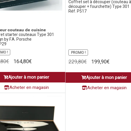
Coffret set à découper (couteau 
découper + fourchette) Type 301
Réf. P517
leur couteau de cuisine
ret starter couteaux Type 301
n by F.A. Porsche
 P29
MO !
PROMO !
Le
Le
,80
€
164,80
€
Le
Le
229,80
€
199,90
€
prix
prix
prix
prix
initial
actuel
initial
actuel
Ajouter à mon panier
Ajouter à mon panier
était :
est :
était :
est :
204,80€.
164,80€.
229,80€.
199,90€.
Acheter en magasin
Acheter en magasin