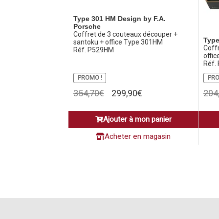
Type 301 HM Design by F.A.
Porsche
Coffret de 3 couteaux découper +
Type
santoku + office Type 301HM
Coff
Réf. P529HM
offic
Réf.
PROMO !
PRO
Le
Le
354,70
€
299,90
€
204
prix
prix
initial
actuel
Ajouter à mon panier
était :
est :
354,70€.
299,90€.
Acheter en magasin