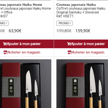
eau japonais Haiku Home
Couteau japonais Haiku
ret couteaux japonais Haiku Home
Coffret couteaux japonais Haiku
 + Office
Original Santoku + Universel
 HH37
Réf. HSET1
MO !
PROMO !
Le
Le
Le
Le
80
€
63,90
€
199,80
€
159,90
€
prix
prix
prix
prix
initial
actuel
initial
actuel
Ajouter à mon panier
Ajouter à mon panier
était :
est :
était :
est :
79,80€.
63,90€.
199,80€.
159,90€.
Acheter en magasin
Acheter en magasin