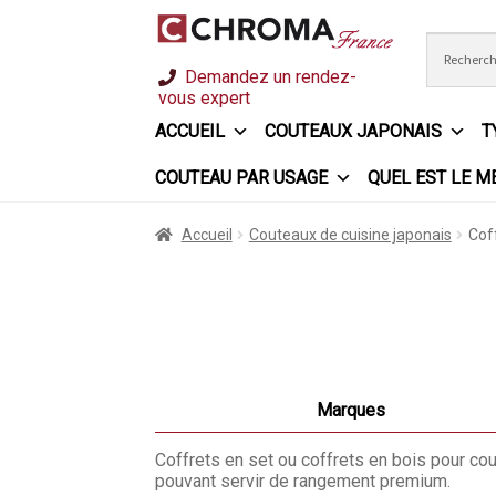
Aller
Aller
Demandez un rendez-
à
au
vous expert
la
contenu
ACCUEIL
COUTEAUX JAPONAIS
T
navigation
COUTEAU PAR USAGE
QUEL EST LE M
Accueil
Chroma France
Commande
Conditio
Accueil
Couteaux de cuisine japonais
Cof
Ma sélection
Mentions légales
Mon Compt
Questions / Réponses
Questions-Réponse
Trouver mon couteau
Trouver mon magasin
Marques
Coffrets en set ou coffrets en bois pour cou
pouvant servir de rangement premium.