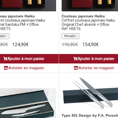
eau japonais Haiku
Couteau japonais Haiku
ret couteaux japonais Haiku
Coffret couteaux japonais Haiku
nal Santoku PM + Office
Original Chef alvéolé + Office
 HSET5
Réf. HSET6
MO !
PROMO !
Le
Le
Le
Le
,80
€
124,90
€
190,80
€
154,90
€
prix
prix
prix
prix
initial
actuel
initial
actuel
Ajouter à mon panier
Ajouter à mon panier
était :
est :
était :
est :
155,80€.
124,90€.
190,80€.
154,90€.
Acheter en magasin
Acheter en magasin
Type 301 Design by F.A. Porsc