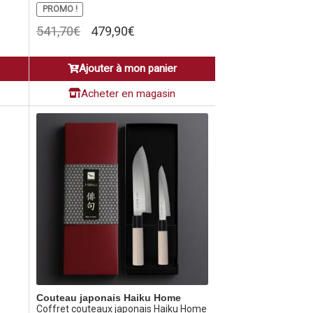
PROMO !
Le
Le
541,70
€
479,90
€
prix
prix
initial
actuel
Ajouter à mon panier
était :
est :
541,70€.
479,90€.
Acheter en magasin
Couteau japonais Haiku Home
Coffret couteaux japonais Haiku Home