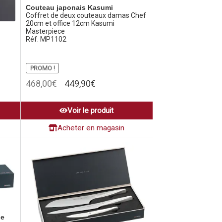
Couteau japonais Kasumi
Coffret de deux couteaux damas Chef
20cm et office 12cm Kasumi
Masterpiece
Réf. MP1102
PROMO !
Le
Le
468,00
€
449,90
€
prix
prix
initial
actuel
Voir le produit
était :
est :
468,00€.
449,90€.
Acheter en magasin
he