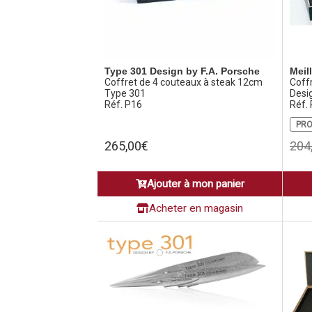
Type 301 Design by F.A. Porsche
Meil
Coffret de 4 couteaux à steak 12cm
Coff
Type 301
Desig
Réf. P16
Réf.
PRO
265,00
€
204
Ajouter à mon panier
Acheter en magasin