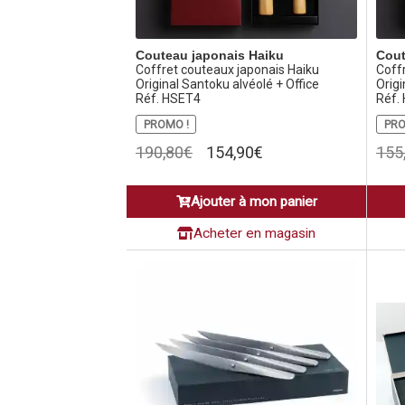
Couteau japonais Haiku
Cout
Coffret couteaux japonais Haiku
Coff
Original Santoku alvéolé + Office
Origi
Réf. HSET4
Réf.
PROMO !
PRO
Le
Le
190,80
€
154,90
€
155
prix
prix
initial
actuel
Ajouter à mon panier
était :
est :
190,80€.
154,90€.
Acheter en magasin