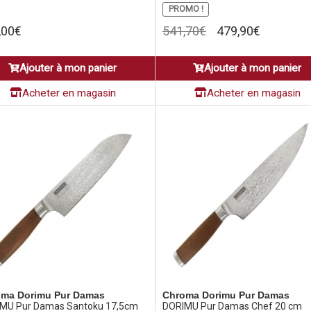
PROMO !
Le
Le
,00
€
541,70
€
479,90
€
prix
prix
initial
actuel
Ajouter à mon panier
Ajouter à mon panier
était :
est :
541,70€.
479,90€.
Acheter en magasin
Acheter en magasin
ma Dorimu Pur Damas
Chroma Dorimu Pur Damas
MU Pur Damas Santoku 17,5cm
DORIMU Pur Damas Chef 20 cm