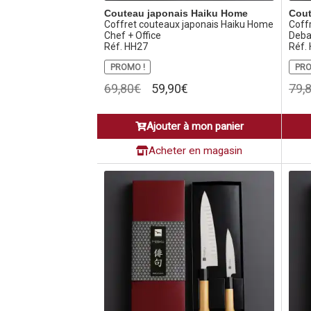
Couteau japonais Haiku Home
Cout
Coffret couteaux japonais Haiku Home
Coff
Chef + Office
Deba
Réf. HH27
Réf.
PROMO !
PRO
Le
Le
69,80
€
59,90
€
79,
prix
prix
initial
actuel
Ajouter à mon panier
était :
est :
69,80€.
59,90€.
Acheter en magasin