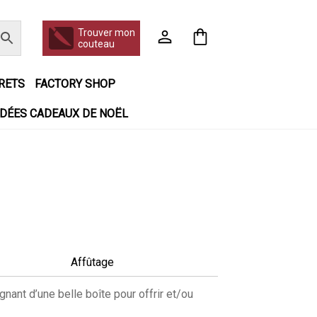
Trouver mon
couteau
RETS
FACTORY SHOP
IDÉES CADEAUX DE NOËL
 jour même
Frais de port
Hall of Fame
en matière de remboursements et de retours
r booking
Tous les articles
Affûtage
nant d’une belle boîte pour offrir et/ou