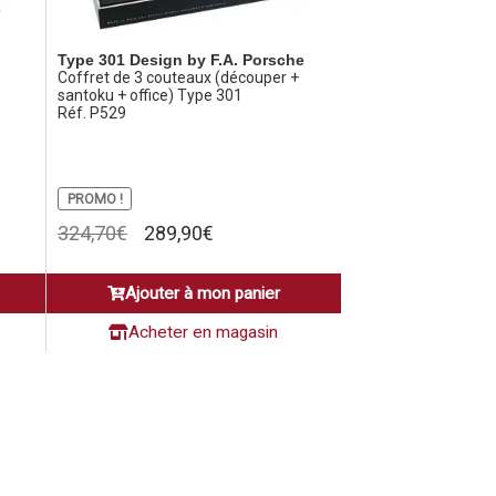
à
Type 301 Design by F.A. Porsche
Coffret de 3 couteaux (découper +
santoku + office) Type 301
Réf. P529
PROMO !
Le
Le
324,70
€
289,90
€
prix
prix
initial
actuel
Ajouter à mon panier
était :
est :
324,70€.
289,90€.
Acheter en magasin