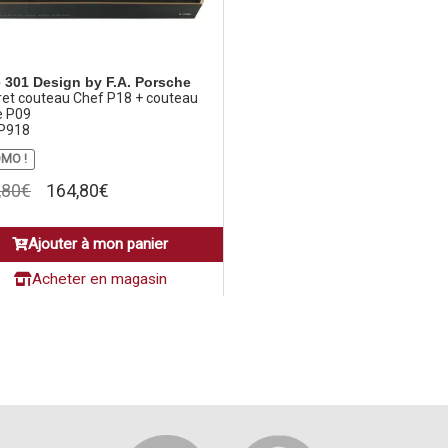
 301 Design by F.A. Porsche
ret couteau Chef P18 + couteau
e P09
 P918
MO !
Le
Le
,80
€
164,80
€
prix
prix
initial
actuel
Ajouter à mon panier
était :
est :
204,80€.
164,80€.
Acheter en magasin