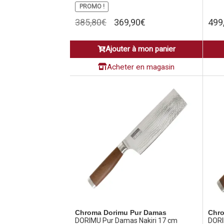
PROMO !
Le
Le
385,80
€
369,90
€
499
prix
prix
initial
actuel
Ajouter à mon panier
était :
est :
385,80€.
369,90€.
Acheter en magasin
Chroma Dorimu Pur Damas
Chro
DORIMU Pur Damas Nakiri 17 cm
DORI