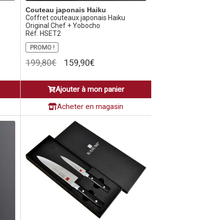
Couteau japonais Haiku
Coffret couteaux japonais Haiku
Original Chef + Yobocho
Réf. HSET2
PROMO !
Le
Le
199,80
€
159,90
€
prix
prix
initial
actuel
Ajouter à mon panier
était :
est :
199,80€.
159,90€.
Acheter en magasin