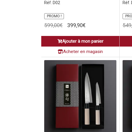
Réf. D02
Réf.
PROMO !
PRO
Le
Le
599,00
€
399,90
€
549
prix
prix
initial
actuel
Ajouter à mon panier
était :
est :
599,00€.
399,90€.
Acheter en magasin