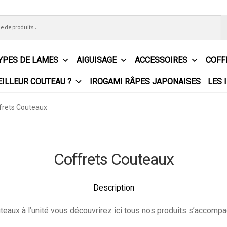
YPES DE LAMES
AIGUISAGE
ACCESSOIRES
COFF
EILLEUR COUTEAU ?
IROGAMI RÂPES JAPONAISES
LES 
ns Générales de Vente
Contact
Demande de devis
Expédition le
frets Couteaux
e
Partenaires
Plan du site
Politique de confidentialité
Politique 
s?
Revendeurs
Revue de presse
Téléchargements
Thank you fo
Coffrets Couteaux
Description
teaux à l’unité vous découvrirez ici tous nos produits s’accompag