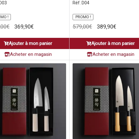
 D03
Réf. D04
MO !
PROMO !
Le
Le
Le
Le
,00
€
369,90
€
579,00
€
389,90
€
prix
prix
prix
prix
initial
actuel
initial
actuel
Ajouter à mon panier
Ajouter à mon panier
était :
est :
était :
est :
549,00€.
369,90€.
579,00€.
389,90€.
Acheter en magasin
Acheter en magasin