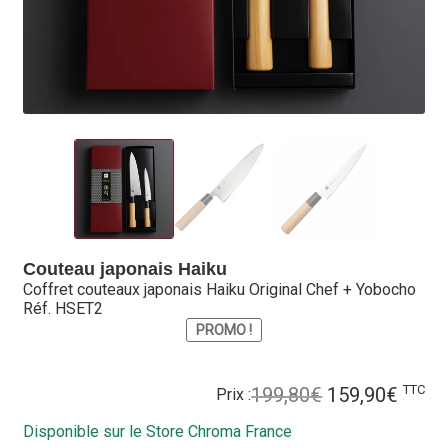
Hall of Fame
Bocuse d’Or
Ma sélection
Mentions légales
Mon Compte
Partenaires
Couteau japonais Haiku
Coffret couteaux japonais Haiku Original Chef + Yobocho
Plan du site
Réf. HSET2
PROMO !
Politique de confidentialité
Le
Le
TTC
199,80
€
159,90
€
Prix :
Politique en matière de remboursements et de retours
prix
prix
Disponible sur le Store Chroma France
initial
actue