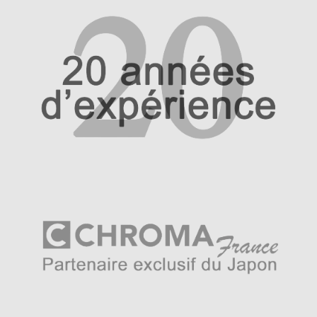
Des manches adaptés à un usage
professionnel
Les couteaux japonais Haiku Original sont équipés d’un
manche en bois de Honoki japonais
, essence réputée
pour sa légèreté et sa résistance naturelle. Contrairement
aux manches bruts que l’on retrouve sur d’autres
gammes, ceux de la collection Haiku Original sont
traités
afin d’être imputrescibles
, ce qui les rend parfaitement
adaptés à un usage professionnel intensif. Cette finition
protège le bois contre l’humidité, les bactéries et l’usure
du temps, tout en conservant une esthétique sobre et
élégante.
Le manche rond épouse naturellement la main, offrant
une prise ferme et confortable. Même lors d’utilisations
prolongées, il limite la fatigue et permet de garder une
gestuelle précise.
Un aiguisage fait main pour une
coupe parfaite