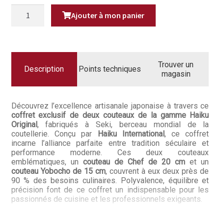
Questions / Réponses
était :
est :
QUANTITÉ
Ajouter à mon panier
DE
199,80€.
159,9
COFFRET
Questions-Réponses?
COUTEAUX
JAPONAIS
HAIKU
Revendeurs
ORIGINAL
CHEF
Trouver un
+
Description
Points techniques
Revue de presse
magasin
YOBOCHO
Téléchargements
Découvrez l’excellence artisanale japonaise à travers ce
coffret exclusif de deux couteaux de la gamme Haiku
Thank you for booking
Original
, fabriqués à Seki, berceau mondial de la
coutellerie. Conçu par
Haiku International
, ce coffret
Tous les articles
incarne l’alliance parfaite entre tradition séculaire et
performance moderne. Ces deux couteaux
emblématiques, un
couteau de Chef de 20 cm
et un
Trouver mon couteau
couteau Yobocho de 15 cm
, couvrent à eux deux près de
90 % des besoins culinaires. Polyvalence, équilibre et
Trouver mon magasin
précision font de ce coffret un indispensable pour les
passionnés de cuisine et les professionnels exigeants.