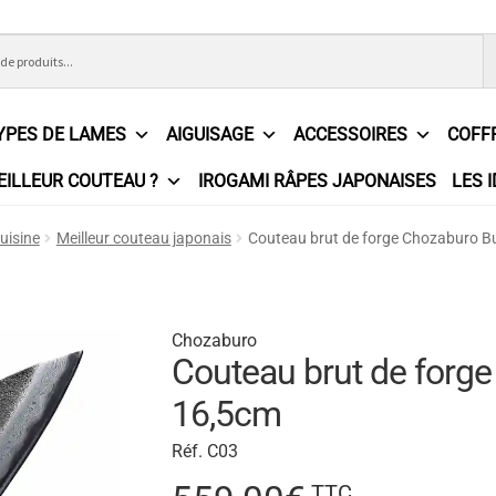
YPES DE LAMES
AIGUISAGE
ACCESSOIRES
COFF
EILLEUR COUTEAU ?
IROGAMI RÂPES JAPONAISES
LES 
ons Générales de Vente
Contact
Demande de devis
Expédition l
uisine
Meilleur couteau japonais
Couteau brut de forge Chozaburo 
e
Partenaires
Plan du site
Politique de confidentialité
Politique e
?
Revendeurs
Revue de presse
Téléchargements
Thank you for 
Chozaburo
Couteau brut de forg
n
16,5cm
Réf. C03
TTC