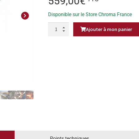
559,00
€
Disponible sur le Store Chroma France
Next
QUANTITÉ
Ajouter à mon panier
DE
COUTEAU
BRUT
DE
FORGE
CHOZABURO
BUNKA
16,5CM
Points techniques