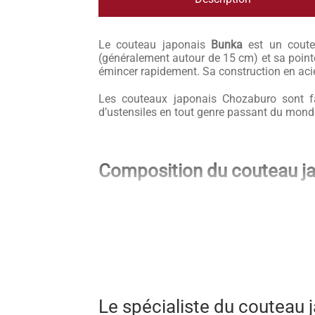
Le couteau japonais
Bunka
est un coutea
(généralement autour de 15 cm) et sa pointe 
émincer rapidement. Sa construction en acier
Les couteaux japonais Chozaburo sont fa
d’ustensiles en tout genre passant du monde
Composition du couteau j
Les couteaux japonais Chozaburo Black Nas
condensée par un damas sublime sur sa moit
aux propriétés artisanales unique au monde 
Son manche traditionnel octogonal est en bo
son haut taux de carbone. Un couteau lé
classiques pour un meilleur équilibre et un
Le spécialiste du couteau
Ici les matériaux ont été choisis avec soin