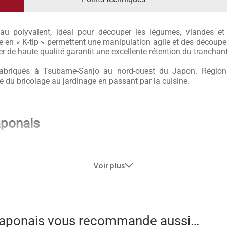
u polyvalent, idéal pour découper les légumes, viandes et
en « K-tip » permettent une manipulation agile et des découpes f
 de haute qualité garantit une excellente rétention du tranchant
briqués à Tsubame-Sanjo au nord-ouest du Japon. Région i
 du bricolage au jardinage en passant par la cuisine.
aponais
hiji sont des lames brut de forge en acier Shirogami 2 fabriq
ié inférieur et une finition Nashiji comme la gamme en porte l
avec ce Nashiji de couleur noir pour un couteau japonais brut 
Voir plus
is de cerisier. Un bois léger qui permet d’équilibrer la lame ell
ger au Japon est un signe de qualité. Le manche est légèrem
e prise en main adaptée.
 japonais vous recommande aussi…
 pour outrepasser les contraintes de l’artisanat et obtenir des