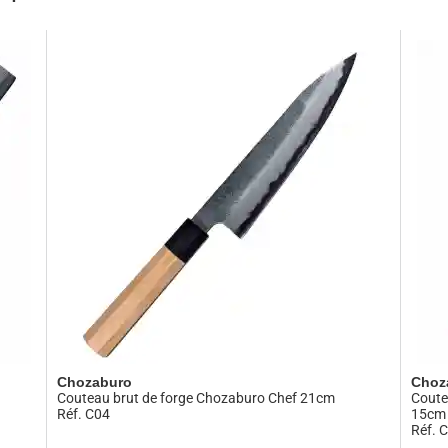
licieux !
propose de nouvelles valeurs au travers de ses couteaux japo
 cherche à appliquer. La
notion de « couper » ne se limite pas à l
se qui en découlent une fois le couteau japonais en main.
​
Elle re
 incarner dans les mains des cuisiniers du monde entier.
​ Mais
de la vie.
us ne sommes pas simplement une entreprise qui vend des 
 plaisir et la saveur.
​ »
es disent : « Ils sont tellement tranchants que c’est effrayant 
dangereux.
Un couteau qui ne coupe pas nécessite une force 
Chozaburo
Choz
Couteau brut de forge Chozaburo Chef 21cm
Coute
Réf. C04
15cm
Réf. 