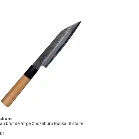
nais. Son mojo « Couper, c’est amusant et
a simple action de trancher un aliment ; elle
flète également la tradition, la technologie, le
 elle suggère aussi
la création de produits
couteaux.
Nous souhaitons offrir l’émotion
et dangereux ! »
En réalité, c’est le contraire :
supplémentaire, ce qui peut entraîner des
aburo
au brut de forge Chozaburo Bunka Utilitaire
C01