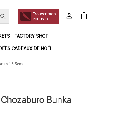
Trouver mon
couteau
RETS
FACTORY SHOP
IDÉES CADEAUX DE NOËL
e jour même
Frais de port
Hall of Fame
Bunka 16,5cm
n matière de remboursements et de retours
booking
Tous les articles
e Chozaburo Bunka