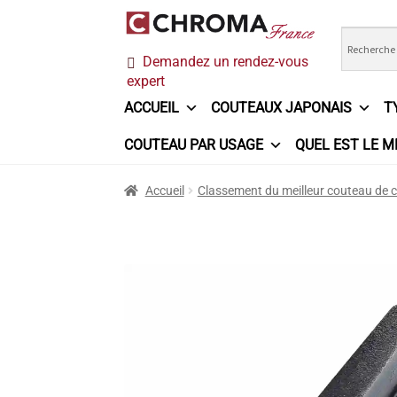
Aller
Aller
Demandez un rendez-vous
à
au
expert
la
contenu
navigation
ACCUEIL
COUTEAUX JAPONAIS
T
COUTEAU PAR USAGE
QUEL EST LE M
Accueil
Chroma France
Commande
Conditi
Accueil
Classement du meilleur couteau de c
Ma sélection
Mentions légales
Mon Compt
Questions / Réponses
Questions-Réponses
Trouver mon couteau
Trouver mon magasi