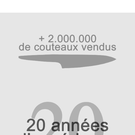
Les couteaux de cuisine Ryoma
Kurosan
Les couteaux de cuisine Ryoma Kurosan marient avec
finesse tradition coutelière et usage moderne. Destinés à
tous les cuisiniers du monde férus d’artisanat. Un produit
durable avec un contrôle qualité de Haiku International,
fabricant des couteaux japonais Haiku.
La gamme comprend cinq modèles avec un couteau
d’Office de 10cm, un petit Kiritsuke de 15 cm, un Santoku
de 18 cm, un couteau Chef de 21 cm et un Kiritsuke de 21
cm. Retrouvez tous les modèles dans sa catégorie
dédiée
ICI
!