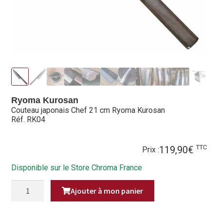
Hall of Fame
Bocuse d’Or
Ma sélection
Mentions légales
Ryoma Kurosan
Mon Compte
Couteau japonais Chef 21 cm Ryoma Kurosan
Réf. RK04
Partenaires
TTC
119,90
€
Prix :
Plan du site
Disponible sur le Store Chroma France
Politique de confidentialité
QUANTITÉ
Ajouter à mon panier
DE
Politique en matière de remboursements et de retours
COUTEAU
JAPONAIS
CHEF