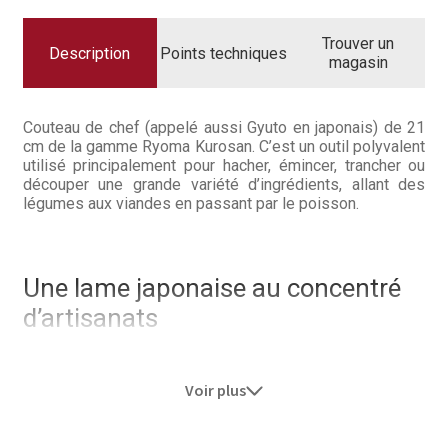
Questions / Réponses
21
CM
RYOMA
Trouver un
Questions-Réponses?
KUROSAN
Description
Points techniques
magasin
Revendeurs
Couteau de chef (appelé aussi Gyuto en japonais) de 21
Revue de presse
cm de la gamme Ryoma Kurosan. C’est un outil polyvalent
utilisé principalement pour hacher, émincer, trancher ou
découper une grande variété d’ingrédients, allant des
Téléchargements
légumes aux viandes en passant par le poisson.
Thank you for booking
Une lame japonaise au concentré
Tous les articles
d’artisanats
Trouver mon couteau
La lame est fabriquée dans un acier japonais à 1% de
carbone, une lame à haute teneur en carbone qui permet
Trouver mon magasin
Voir plus
une découpe nette et précise mais aussi plus durable
dans le temps et qui gardera sa tenue de fil plus
longtemps. Ce fil peut même être amélioré par les cycles