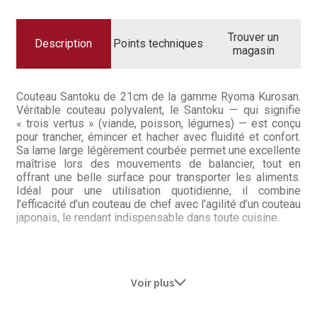
Questions / Réponses
18
CM
RYOMA
Questions-Réponses?
Trouver un
KUROSAN
Description
Points techniques
magasin
Revendeurs
Couteau Santoku de 21cm de la gamme Ryoma Kurosan.
Revue de presse
Véritable couteau polyvalent, le Santoku — qui signifie
« trois vertus » (viande, poisson, légumes) — est conçu
Téléchargements
pour trancher, émincer et hacher avec fluidité et confort.
Sa lame large légèrement courbée permet une excellente
maîtrise lors des mouvements de balancier, tout en
Thank you for booking
offrant une belle surface pour transporter les aliments.
Idéal pour une utilisation quotidienne, il combine
Tous les articles
l’efficacité d’un couteau de chef avec l’agilité d’un couteau
japonais, le rendant indispensable dans toute cuisine.
Trouver mon couteau
Trouver mon magasin
Une lame japonaise au concentré
Voir plus
d’artisanats