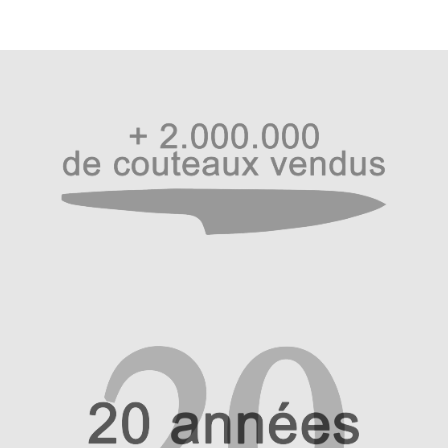
bagues en métal à l’avant et à l’arrière, cette dernière est
gravée du « R » éponyme de la marque.
Les couteaux de cuisine Ryoma
Kurosan
Les couteaux de cuisine Ryoma Kurosan marient avec
finesse tradition coutelière et usage moderne. Destiné à
tous les cuisiniers du monde férus d’artisanat. Un produit
durable avec le sérieux de Haiku International, fabricant
des couteaux japonais Haiku.
La gamme comprend cinq modèles avec un couteau
d’Office de 10cm, un petit Kiritsuke de 15 cm, un Santoku
de 18 cm, un couteau Chef de 21 cm et un Kiritsuke de 21
cm. Retrouvez tous les modèles dans sa catégorie
dédiée
ICI
!