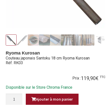
Hall of Fame
Bocuse d’Or
Ma sélection
Mentions légales
Ryoma Kurosan
Mon Compte
Couteau japonais Santoku 18 cm Ryoma Kurosan
Réf. RK03
Partenaires
Plan du site
TTC
119,90
€
Prix :
Disponible sur le Store Chroma France
Politique de confidentialité
QUANTITÉ
Ajouter à mon panier
DE
Politique en matière de remboursements et de retours
COUTEAU
JAPONAIS
SANTOKU