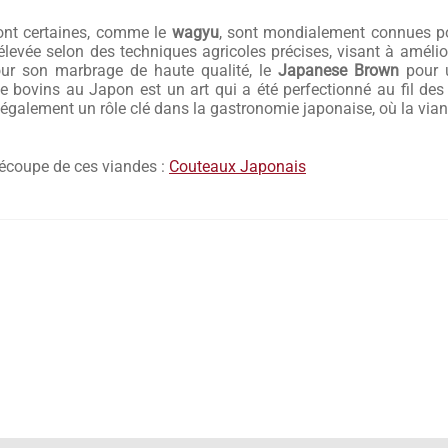
dont certaines, comme le
wagyu
, sont mondialement connues pou
evée selon des techniques agricoles précises, visant à améliore
r son marbrage de haute qualité, le
Japanese Brown
pour u
 de bovins au Japon est un art qui a été perfectionné au fil de
t également un rôle clé dans la gastronomie japonaise, où la via
découpe de ces viandes :
Couteaux Japonais