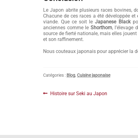
Le Japon abrite plusieurs races bovines, 
Chacune de ces races a été développée et él
viande. Que ce soit le
Japanese Black
pou
anciennes comme le
Shorthorn
, l’élevage
source de fierté nationale, mais elles jouen
et son raffinement.
Nous couteaux japonais pour apprécier la 
Catégories :
Blog
,
Cuisine japonaise
Navigation
Article
Histoire sur Seki au Japon
précédent :
de
l’article