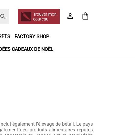
Trouver mon
couteau
RETS
FACTORY SHOP
IDÉES CADEAUX DE NOËL
e jour même
Frais de port
Hall of Fame
n matière de remboursements et de retours
booking
Tous les articles
inclut également l’élevage de bétail. Le pays
galement des produits alimentaires réputés