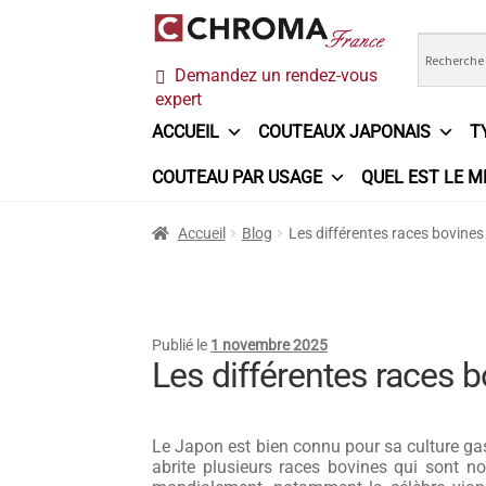
Aller
Aller
Demandez un rendez-vous
à
au
expert
la
contenu
navigation
ACCUEIL
COUTEAUX JAPONAIS
T
COUTEAU PAR USAGE
QUEL EST LE M
Accueil
Chroma France
Commande
Conditi
Accueil
Blog
Les différentes races bovines
Ma sélection
Mentions légales
Mon Compt
Questions / Réponses
Questions-Réponses
Publié le
1 novembre 2025
Les différentes races 
Trouver mon couteau
Trouver mon magasi
Le Japon est bien connu pour sa culture gast
abrite plusieurs races bovines qui sont n