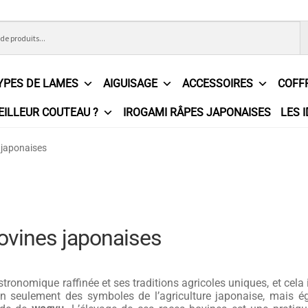
YPES DE LAMES
AIGUISAGE
ACCESSOIRES
COFF
EILLEUR COUTEAU ?
IROGAMI RÂPES JAPONAISES
LES 
ons Générales de Vente
Contact
Demande de devis
Expédition l
 japonaises
e
Partenaires
Plan du site
Politique de confidentialité
Politique e
?
Revendeurs
Revue de presse
Téléchargements
Thank you for 
bovines japonaises
n
ronomique raffinée et ses traditions agricoles uniques, et cela 
on seulement des symboles de l’agriculture japonaise, mais é