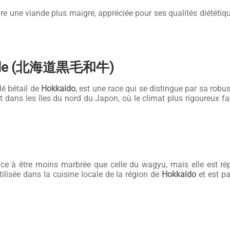
re une viande plus maigre, appréciée pour ses qualités diététiques
Cattle (北海道黒毛和牛)
lé bétail de
Hokkaido
, est une race qui se distingue par sa robu
t dans les îles du nord du Japon, où le climat plus rigoureux 
nce à être moins marbrée que celle du wagyu, mais elle est ré
tilisée dans la cuisine locale de la région de
Hokkaido
et est p