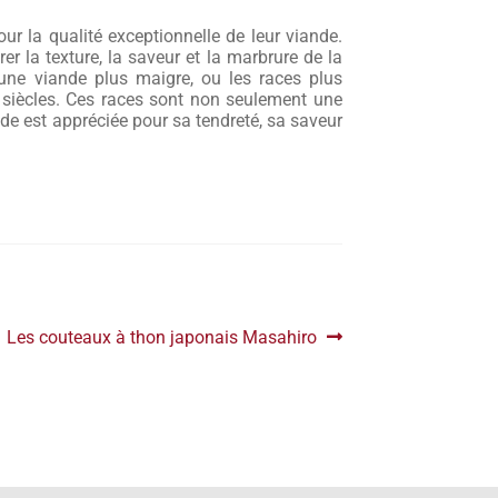
r la qualité exceptionnelle de leur viande.
r la texture, la saveur et la marbrure de la
ne viande plus maigre, ou les races plus
s siècles. Ces races sont non seulement une
nde est appréciée pour sa tendreté, sa saveur
Article
Les couteaux à thon japonais Masahiro
suivant :