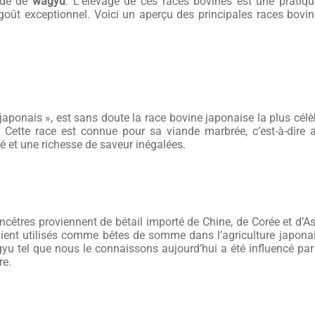
nde de
wagyu
. L’élevage de ces races bovines est une pratiqu
ût exceptionnel. Voici un aperçu des principales races bovines
ail japonais », est sans doute la race bovine japonaise la plus cé
. Cette race est connue pour sa viande marbrée, c’est-à-dire 
té et une richesse de saveur inégalées.
cêtres proviennent de bétail importé de Chine, de Corée et d’As
étaient utilisés comme bêtes de somme dans l’agriculture japona
u tel que nous le connaissons aujourd’hui a été influencé par 
re.