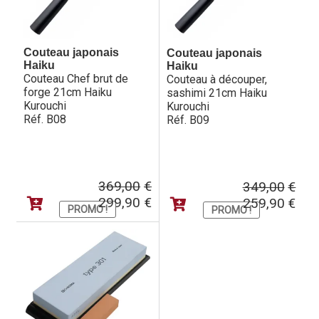
Couteau japonais
Couteau japonais
Haiku
Haiku
Couteau Chef brut de
Couteau à découper,
forge 21cm Haiku
sashimi 21cm Haiku
Kurouchi
Kurouchi
Réf. B08
Réf. B09
Le
Le
369,00
€
Le
Le
349,00
€
prix
prix
prix
prix
299,90
€
259,90
€
PROMO !
initial
actuel
PROMO !
initia
actu
était :
est :
était 
est :
369,00€.
299,90€.
349,
259,