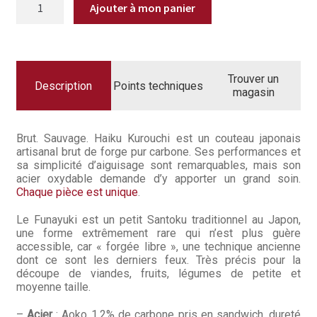
Questions / Réponses
Ajouter à mon panier
DE
329,90€.
229,9
COUTEAU
FUNAYUKI
Questions-Réponses?
15CM
HAIKU
KUROUCHI
Revendeurs
Trouver un
Description
Points techniques
magasin
Revue de presse
Téléchargements
Brut. Sauvage. Haiku Kurouchi est un couteau japonais
artisanal brut de forge pur carbone. Ses performances et
sa simplicité d’aiguisage sont remarquables, mais son
Thank you for booking
acier oxydable demande d’y apporter un grand soin.
Chaque pièce est unique
.
Tous les articles
Le Funayuki est un petit Santoku traditionnel au Japon,
une forme extrêmement rare qui n’est plus guère
Trouver mon couteau
accessible, car « forgée libre », une technique ancienne
dont ce sont les derniers feux. Très précis pour la
Trouver mon magasin
découpe de viandes, fruits, légumes de petite et
moyenne taille.
–
Acier
: Aoko 1.2% de carbone pris en sandwich, dureté