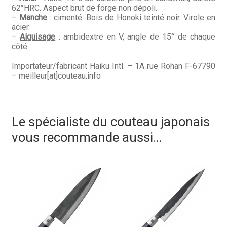
62°HRC. Aspect brut de forge non dépoli.
–
Manche
: cimenté. Bois de Honoki teinté noir. Virole en
acier.
–
Aiguisage
: ambidextre en V, angle de 15° de chaque
côté.
Importateur/fabricant Haiku Intl. – 1A rue Rohan F-67790
– meilleur[at]couteau.info
Le spécialiste du couteau japonais
vous recommande aussi…