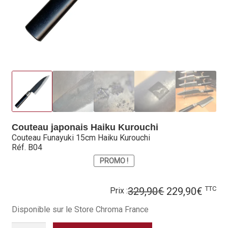
Hall of Fame
Bocuse d’Or
Ma sélection
Mentions légales
Mon Compte
Couteau japonais Haiku Kurouchi
Partenaires
Couteau Funayuki 15cm Haiku Kurouchi
Réf. B04
Plan du site
PROMO !
Politique de confidentialité
Le
Le
TTC
329,90
€
229,90
€
Prix :
prix
prix
Politique en matière de remboursements et de retours
Disponible sur le Store Chroma France
initial
actue
était :
est :
QUANTITÉ