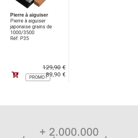
Pierre à aiguiser
Pierre à aiguiser
japonaise grains de
1000/3500
Réf. P35
Le
Le
129,90
€
prix
prix
89,90
€
PROMO !
initial
actuel
était :
est :
129,90€.
89,90€.