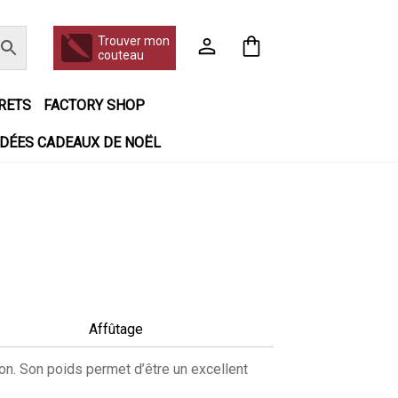
Trouver mon
couteau
RETS
FACTORY SHOP
IDÉES CADEAUX DE NOËL
 jour même
Frais de port
Hall of Fame
en matière de remboursements et de retours
r booking
Tous les articles
Affûtage
on. Son poids permet d’être un excellent