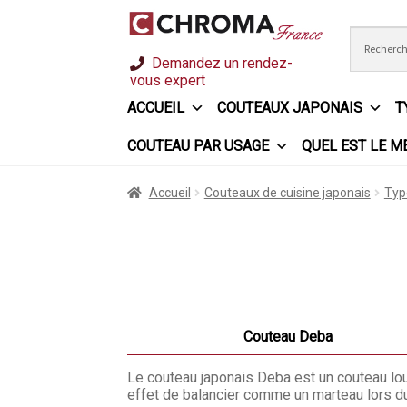
Aller
Aller
Demandez un rendez-
à
au
vous expert
la
contenu
ACCUEIL
COUTEAUX JAPONAIS
T
navigation
COUTEAU PAR USAGE
QUEL EST LE M
Accueil
Chroma France
Commande
Conditio
Accueil
Couteaux de cuisine japonais
Typ
Ma sélection
Mentions légales
Mon Compt
Questions / Réponses
Questions-Réponse
Trouver mon couteau
Trouver mon magasin
Couteau Deba
Le couteau japonais Deba est un couteau lou
effet de balancier comme un marteau lors d