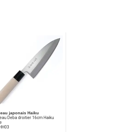
eau japonais Haiku
eau Deba droitier 16cm Haiku
e
 HH03