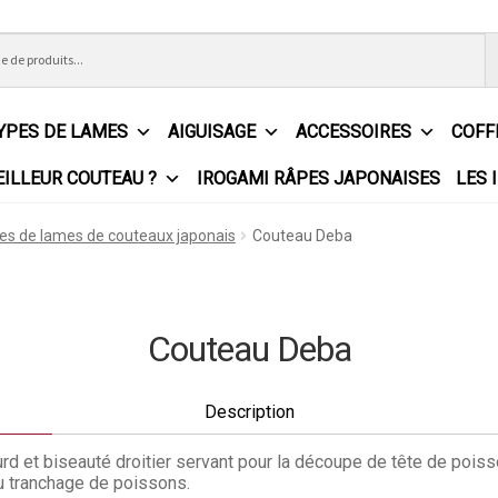
YPES DE LAMES
AIGUISAGE
ACCESSOIRES
COFF
EILLEUR COUTEAU ?
IROGAMI RÂPES JAPONAISES
LES 
ns Générales de Vente
Contact
Demande de devis
Expédition le
es de lames de couteaux japonais
Couteau Deba
e
Partenaires
Plan du site
Politique de confidentialité
Politique 
s?
Revendeurs
Revue de presse
Téléchargements
Thank you fo
Couteau Deba
Description
rd et biseauté droitier servant pour la découpe de tête de poiss
u tranchage de poissons.