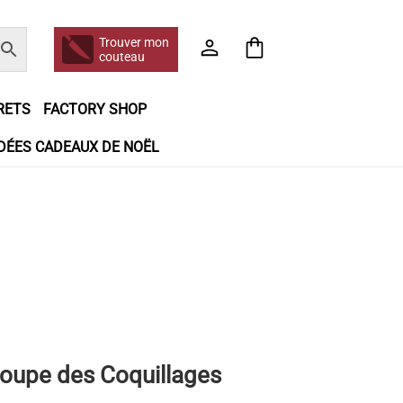
Trouver mon
couteau
RETS
FACTORY SHOP
IDÉES CADEAUX DE NOËL
e jour même
Frais de port
Hall of Fame
n matière de remboursements et de retours
booking
Tous les articles
coupe des Coquillages