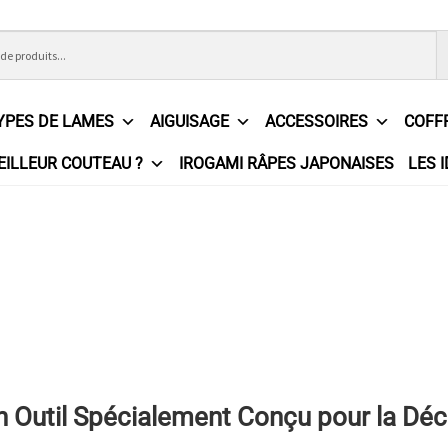
YPES DE LAMES
AIGUISAGE
ACCESSOIRES
COFF
EILLEUR COUTEAU ?
IROGAMI RÂPES JAPONAISES
LES 
ons Générales de Vente
Contact
Demande de devis
Expédition l
e
Partenaires
Plan du site
Politique de confidentialité
Politique e
?
Revendeurs
Revue de presse
Téléchargements
Thank you for 
n
Un Outil Spécialement Conçu pour la Dé