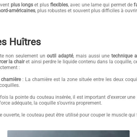
uvent
plus longs
et plus
flexibles
, avec une lame qui permet de
f
nord-américaines
, plus robustes et souvent plus difficiles à ouv
es Huîtres
site non seulement un
outil adapté
, mais aussi une
technique a
rcer la chair
et ainsi perdre le liquide contenu dans la coquille, ce
ectement :
 charnière
: La charnière est la zone située entre les deux coqui
coquilles.
fois la pointe du couteau insérée, il est important d’exercer un
force adéquate, la coquille s’ouvrira proprement.
e ouverte, le couteau peut être utilisé pour couper le muscle qui f