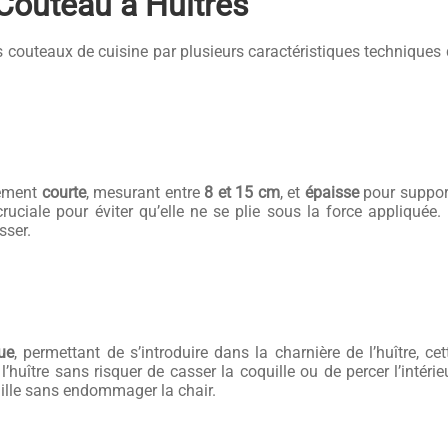
 Couteau à Huîtres
s couteaux de cuisine par plusieurs caractéristiques techniques q
lement
courte
, mesurant entre
8 et 15 cm
, et
épaisse
pour support
ruciale pour éviter qu’elle ne se plie sous la force appliquée
sser.
tue
, permettant de s’introduire dans la charnière de l’huître, ce
l’huître sans risquer de casser la coquille ou de percer l’intéri
uille sans endommager la chair.