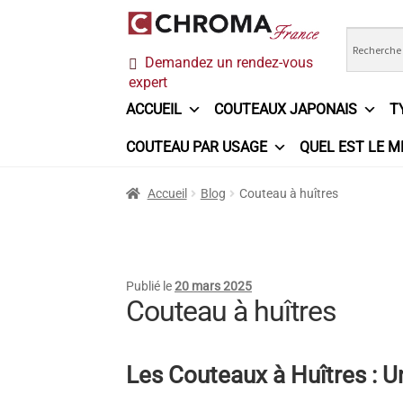
Aller
Aller
Demandez un rendez-vous
à
au
expert
la
contenu
navigation
ACCUEIL
COUTEAUX JAPONAIS
T
COUTEAU PAR USAGE
QUEL EST LE M
Accueil
Chroma France
Commande
Conditi
Accueil
Blog
Couteau à huîtres
Ma sélection
Mentions légales
Mon Compt
Questions / Réponses
Questions-Réponses
Publié le
20 mars 2025
Couteau à huîtres
Trouver mon couteau
Trouver mon magasi
Les Couteaux à Huîtres : 