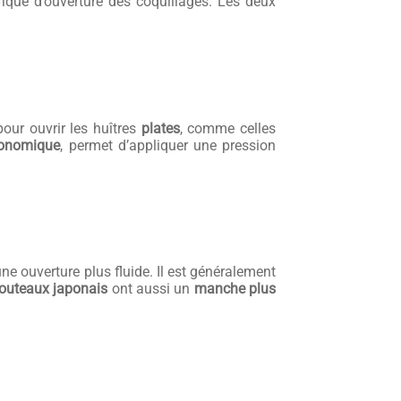
ique d’ouverture des coquillages. Les deux
é pour ouvrir les huîtres
plates
, comme celles
onomique
, permet d’appliquer une pression
ne ouverture plus fluide. Il est généralement
outeaux japonais
ont aussi un
manche plus