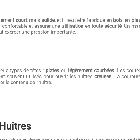
alement
court
, mais
solide
, et il peut être fabriqué en
bois
, en
pla
n confortable et assurer une
utilisation en toute sécurité
. Un man
l faut exercer une pression importante.
eux types de têtes :
plates
ou
légèrement courbées
. Les coute
nt souvent utilisés pour ouvrir les huîtres
creuses
. La courbur
r le contenu de l’huître.
Huîtres