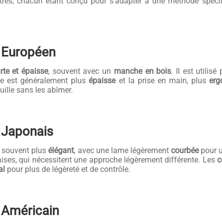
uîtres, chacun étant conçu pour s’adapter à une méthode spécif
e Européen
rte et épaisse
, souvent avec un
manche en bois
. Il est utilis
me est généralement plus
épaisse
et la prise en main, plus
erg
uille sans les abîmer.
e Japonais
t souvent plus
élégant
, avec une lame légèrement
courbée
pour u
ises, qui nécessitent une approche légèrement différente. Les
c
al
pour plus de légèreté et de contrôle.
e Américain