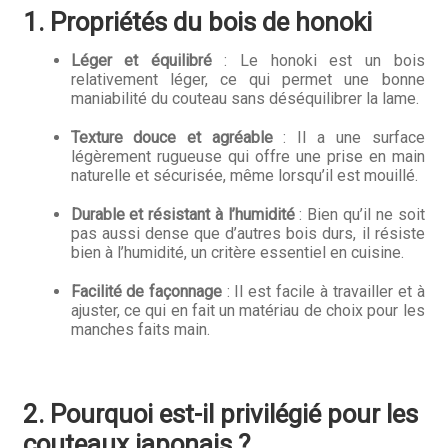
1. Propriétés du bois de honoki
Hall of Fame
Léger et équilibré
: Le honoki est un bois
Bocuse d’Or
relativement léger, ce qui permet une bonne
maniabilité du couteau sans déséquilibrer la lame.
Ma sélection
Texture douce et agréable
: Il a une surface
légèrement rugueuse qui offre une prise en main
Mentions légales
naturelle et sécurisée, même lorsqu’il est mouillé.
Mon Compte
Durable et résistant à l’humidité
: Bien qu’il ne soit
pas aussi dense que d’autres bois durs, il résiste
bien à l’humidité, un critère essentiel en cuisine.
Partenaires
Facilité de façonnage
: Il est facile à travailler et à
Plan du site
ajuster, ce qui en fait un matériau de choix pour les
manches faits main.
Politique de confidentialité
Politique en matière de remboursements et de retours
2. Pourquoi est-il privilégié pour les
couteaux japonais ?