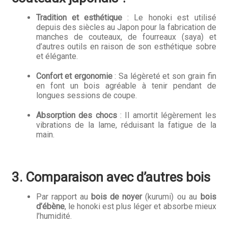
Questions / Réponses
Tradition et esthétique
: Le honoki est utilisé
Questions-Réponses?
depuis des siècles au Japon pour la fabrication de
manches de couteaux, de fourreaux (saya) et
d’autres outils en raison de son esthétique sobre
Revendeurs
et élégante.
Revue de presse
Confort et ergonomie
: Sa légèreté et son grain fin
en font un bois agréable à tenir pendant de
longues sessions de coupe.
Téléchargements
Absorption des chocs
: Il amortit légèrement les
Thank you for booking
vibrations de la lame, réduisant la fatigue de la
main.
Tous les articles
Trouver mon couteau
3. Comparaison avec d’autres bois
Trouver mon magasin
Par rapport au
bois de noyer
(kurumi) ou au
bois
d’ébène
, le honoki est plus léger et absorbe mieux
l’humidité.