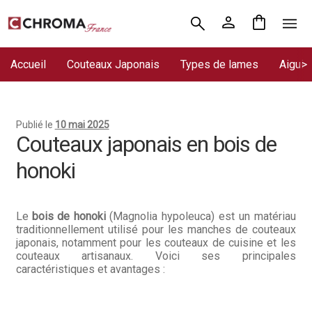
Aller
Aller
Accueil
à
au
la
contenu
Accueil
Couteaux Japonais
Types de lames
Aiguis
Chroma France
navigation
Blog : coutellerie japonaise
Publié le
10 mai 2025
Commande
Couteaux japonais en bois de
honoki
Conditions Générales de Vente
Contact
Le
bois de honoki
(Magnolia hypoleuca) est un matériau
traditionnellement utilisé pour les manches de couteaux
Demande de devis
japonais, notamment pour les couteaux de cuisine et les
couteaux artisanaux. Voici ses principales
Expédition le jour même
caractéristiques et avantages :
Frais de port