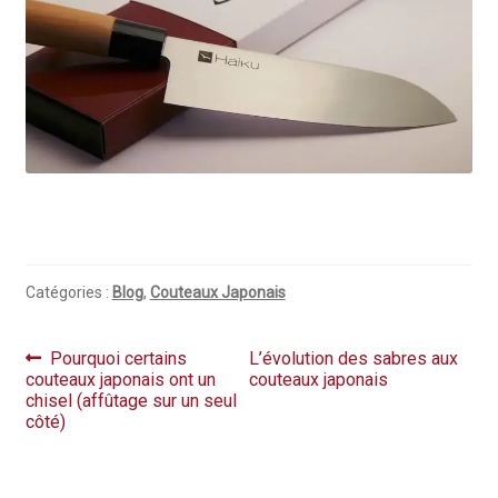
Catégories :
Blog
,
Couteaux Japonais
Navigation
Article
Article
Pourquoi certains
L’évolution des sabres aux
précédent :
suivant :
couteaux japonais ont un
couteaux japonais
de
chisel (affûtage sur un seul
l’article
côté)