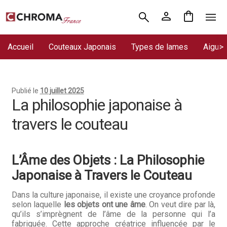
Aller
Aller
Accueil
à
au
la
contenu
Accueil
Couteaux Japonais
Types de lames
Aiguis
Chroma France
navigation
Blog : coutellerie japonaise
Publié le
10 juillet 2025
Commande
La philosophie japonaise à
travers le couteau
Conditions Générales de Vente
Contact
L’Âme des Objets : La Philosophie
Demande de devis
Japonaise à Travers le Couteau
Expédition le jour même
Dans la culture japonaise, il existe une croyance profonde
selon laquelle
les objets ont une âme
. On veut dire par là,
qu’ils s’imprègnent de l’âme de la personne qui l’a
Frais de port
fabriquée. Cette approche créatrice influencée par le