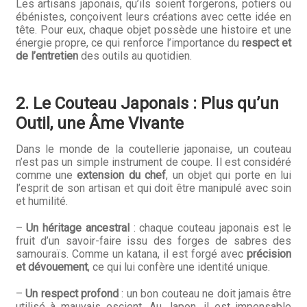
Questions / Réponses
Les artisans japonais, qu’ils soient forgerons, potiers ou
ébénistes, conçoivent leurs créations avec cette idée en
tête. Pour eux, chaque objet possède une histoire et une
Questions-Réponses?
énergie propre, ce qui renforce l’importance du
respect et
de l’entretien
des outils au quotidien.
Revendeurs
Revue de presse
2. Le Couteau Japonais : Plus qu’un
Outil, une Âme Vivante
Téléchargements
Dans le monde de la coutellerie japonaise, un couteau
Thank you for booking
n’est pas un simple instrument de coupe. Il est considéré
comme une
extension du chef
, un objet qui porte en lui
l’esprit de son artisan et qui doit être manipulé avec soin
Tous les articles
et humilité.
Trouver mon couteau
–
Un héritage ancestral
: chaque couteau japonais est le
fruit d’un savoir-faire issu des forges de sabres des
samouraïs. Comme un katana, il est forgé avec
précision
Trouver mon magasin
et dévouement
, ce qui lui confère une identité unique.
–
Un respect profond
: un bon couteau ne doit jamais être
utilisé à mauvais escient. Au Japon, il est impensable