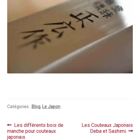
Catégories :
Blog
,
Le Japon
Navigation
Article
Article
Les différents bois de
Les Couteaux Japonais
précédent :
suivant :
manche pour couteaux
Deba et Sashimi
de
japonais