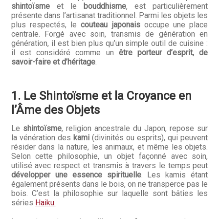
shintoïsme
et le
bouddhisme
, est particulièrement
Hall of Fame
présente dans l’artisanat traditionnel. Parmi les objets les
plus respectés, le
couteau japonais
occupe une place
centrale. Forgé avec soin, transmis de génération en
Bocuse d’Or
génération, il est bien plus qu’un simple outil de cuisine :
il est considéré comme un
être porteur d’esprit, de
Ma sélection
savoir-faire et d’héritage
.
Mentions légales
1. Le Shintoïsme et la Croyance en
Mon Compte
l’Âme des Objets
Partenaires
Le
shintoïsme
, religion ancestrale du Japon, repose sur
la vénération des
kami
(divinités ou esprits), qui peuvent
résider dans la nature, les animaux, et même les objets.
Plan du site
Selon cette philosophie, un objet façonné avec soin,
utilisé avec respect et transmis à travers le temps peut
Politique de confidentialité
développer une essence spirituelle
. Les kamis étant
également présents dans le bois, on ne transperce pas le
bois. C’est la philosophie sur laquelle sont bâties les
Politique en matière de remboursements et de retours
séries
Haiku.