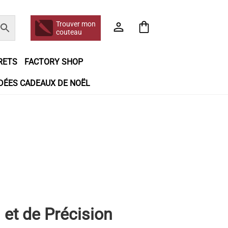
Trouver mon
couteau
RETS
FACTORY SHOP
IDÉES CADEAUX DE NOËL
e jour même
Frais de port
Hall of Fame
n matière de remboursements et de retours
booking
Tous les articles
 et de Précision