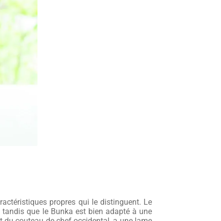
ractéristiques propres qui le distinguent. Le
, tandis que le Bunka est bien adapté à une
nt du couteau de chef occidental, a une lame