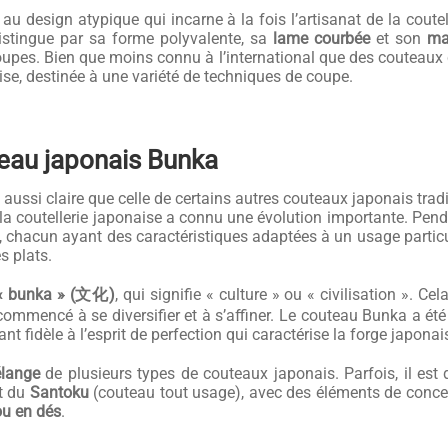
 design atypique qui incarne à la fois l’artisanat de la coutelle
 distingue par sa forme polyvalente, sa
lame courbée
et son
ma
oupes. Bien que moins connu à l’international que des couteau
aise, destinée à une variété de techniques de coupe.
teau japonais Bunka
aussi claire que celle de certains autres couteaux japonais trad
a coutellerie japonaise a connu une évolution importante. Penda
chacun ayant des caractéristiques adaptées à un usage particuli
s plats.
« bunka » (文化)
, qui signifie « culture » ou « civilisation ». Ce
a commencé à se diversifier et à s’affiner. Le couteau Bunka a é
nt fidèle à l’esprit de perfection qui caractérise la forge japonai
lange
de plusieurs types de couteaux japonais. Parfois, il es
t du
Santoku
(couteau tout usage), avec des éléments de concep
ou en dés
.