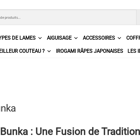
YPES DE LAMES
AIGUISAGE
ACCESSOIRES
COFF
EILLEUR COUTEAU ?
IROGAMI RÂPES JAPONAISES
LES 
ons Générales de Vente
Contact
Demande de devis
Expédition l
e
Partenaires
Plan du site
Politique de confidentialité
Politique e
?
Revendeurs
Revue de presse
Téléchargements
Thank you for 
unka
n
unka : Une Fusion de Tradition