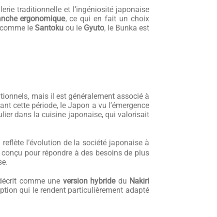
rie traditionnelle et l’ingéniosité japonaise
nche ergonomique
, ce qui en fait un choix
x comme le
Santoku
ou le
Gyuto
, le Bunka est
itionnels, mais il est généralement associé à
nt cette période, le Japon a vu l’émergence
er dans la cuisine japonaise, qui valorisait
la reflète l’évolution de la société japonaise à
té conçu pour répondre à des besoins de plus
se.
t décrit comme une
version hybride
du
Nakiri
tion qui le rendent particulièrement adapté