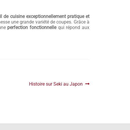
il de cuisine exceptionnellement pratique et
inesse une grande variété de coupes. Grâce à
 une
perfection fonctionnelle
qui répond aux
Article
Histoire sur Seki au Japon
suivant :