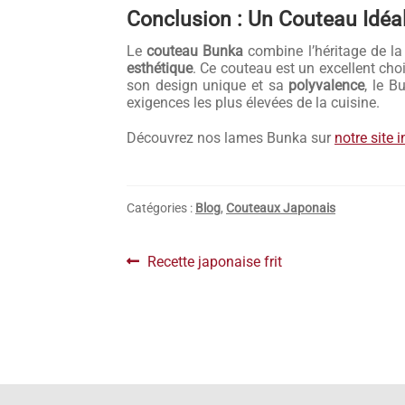
Conclusion : Un Couteau Idéa
Le
couteau Bunka
combine l’héritage de l
esthétique
. Ce couteau est un excellent cho
son design unique et sa
polyvalence
, le B
exigences les plus élevées de la cuisine.
Découvrez nos lames Bunka sur
notre site i
Catégories :
Blog
,
Couteaux Japonais
Navigation
Article
Recette japonaise frit
précédent :
de
l’article