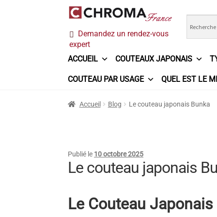
Aller
Aller
Demandez un rendez-vous
à
au
expert
la
contenu
navigation
ACCUEIL
COUTEAUX JAPONAIS
T
COUTEAU PAR USAGE
QUEL EST LE M
Accueil
Chroma France
Commande
Conditi
Accueil
Blog
Le couteau japonais Bunka
Ma sélection
Mentions légales
Mon Compt
Questions / Réponses
Questions-Réponses
Publié le
10 octobre 2025
Le couteau japonais B
Trouver mon couteau
Trouver mon magasi
Le Couteau Japonais B