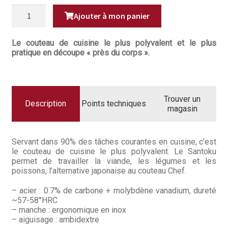
Questions / Réponses
était :
est :
QUANTITÉ
Ajouter à mon panier
DE
149,90€.
119,9
COUTEAU
Questions-Réponses?
SANTOKU
ALVÉOLÉ
Le couteau de cuisine le plus polyvalent et le plus
17,8CM
Revendeurs
pratique en découpe « près du corps ».
TYPE
301
Revue de presse
Téléchargements
Trouver un
Description
Points techniques
magasin
Thank you for booking
Servant dans 90% des tâches courantes en cuisine, c’est
Tous les articles
le couteau de cuisine le plus polyvalent. Le Santoku
permet de travailler la viande, les légumes et les
Trouver mon couteau
poissons, l’alternative japonaise au couteau Chef.
– acier : 0.7% de carbone + molybdène vanadium, dureté
Trouver mon magasin
~57-58°HRC
– manche : ergonomique en inox
– aiguisage : ambidextre