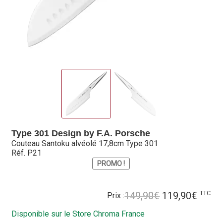
Hall of Fame
Bocuse d’Or
Ma sélection
Mentions légales
Mon Compte
Partenaires
Type 301 Design by F.A. Porsche
Couteau Santoku alvéolé 17,8cm Type 301
Plan du site
Réf. P21
PROMO !
Politique de confidentialité
Le
Le
TTC
149,90
€
119,90
€
Prix :
Politique en matière de remboursements et de retours
prix
prix
Disponible sur le Store Chroma France
initial
actue