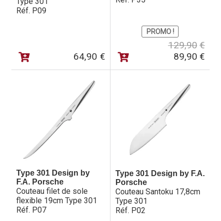
Type 301
Réf. P09
PROMO !
Le
Le
129,90
€
prix
prix
64,90
€
89,90
€
initia
actu
était 
est :
129,
89,9
Type 301 Design by
Type 301 Design by F.A.
F.A. Porsche
Porsche
Couteau filet de sole
Couteau Santoku 17,8cm
flexible 19cm Type 301
Type 301
Réf. P07
Réf. P02