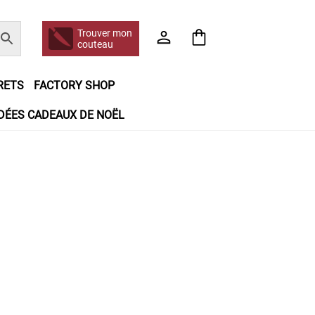
Trouver mon
couteau
RETS
FACTORY SHOP
IDÉES CADEAUX DE NOËL
e jour même
Frais de port
Hall of Fame
n matière de remboursements et de retours
booking
Tous les articles