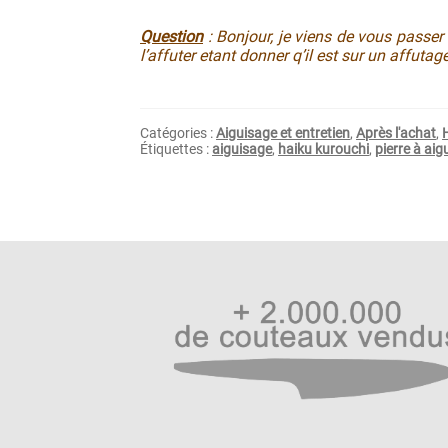
Question
: Bonjour, je viens de vous pass
l’affuter etant donner q’il est sur un affutage
Catégories :
Aiguisage et entretien
,
Après l'achat
,
Étiquettes :
aiguisage
,
haiku kurouchi
,
pierre à aig