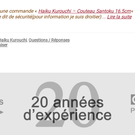
er une commande «
Haiku Kurouchi – Couteau Santoku 16.5cm
« 
 dit de sécurité(pour information je suis droitier).
…
Lire la suite
Haiku Kurouchi
,
Questions / Réponses
uiser