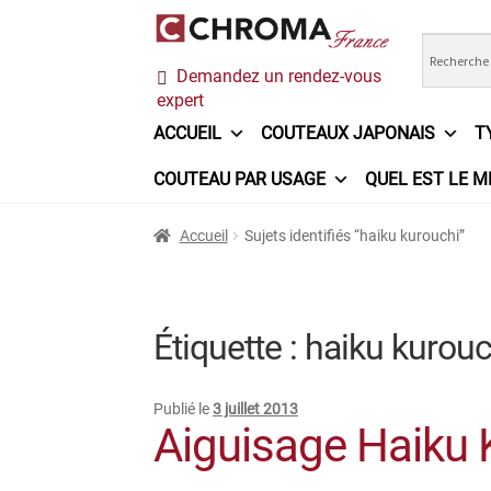
Aller
Aller
Demandez un rendez-vous
à
au
expert
la
contenu
navigation
ACCUEIL
COUTEAUX JAPONAIS
T
COUTEAU PAR USAGE
QUEL EST LE M
Accueil
Chroma France
Commande
Conditi
Accueil
Sujets identifiés “haiku kurouchi”
Ma sélection
Mentions légales
Mon Compt
Questions / Réponses
Questions-Réponses
Étiquette :
haiku kurouc
Trouver mon couteau
Trouver mon magasi
Publié le
3 juillet 2013
Aiguisage Haiku 