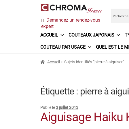
Aller
Aller
Demandez un rendez-vous
à
au
expert
la
contenu
navigation
ACCUEIL
COUTEAUX JAPONAIS
T
COUTEAU PAR USAGE
QUEL EST LE M
Accueil
Chroma France
Commande
Conditi
Accueil
Sujets identifiés “pierre à aiguiser”
Ma sélection
Mentions légales
Mon Compt
Questions / Réponses
Questions-Réponses
Étiquette :
pierre à aigu
Trouver mon couteau
Trouver mon magasi
Publié le
3 juillet 2013
Aiguisage Haiku 