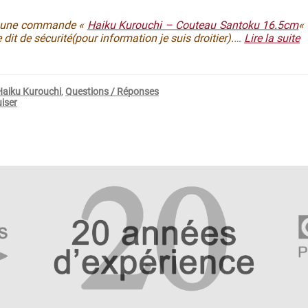
er une commande «
Haiku Kurouchi – Couteau Santoku 16.5cm
« 
 dit de sécurité(pour information je suis droitier).
…
Lire la suite
Haiku Kurouchi
,
Questions / Réponses
uiser