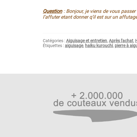
Question
: Bonjour, je viens de vous pass
l’affuter etant donner q’il est sur un affutage
Catégories :
Aiguisage et entretien
,
Après l'achat
,
Étiquettes :
aiguisage
,
haiku kurouchi
,
pierre à aig