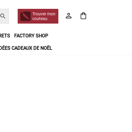
Trouver mon
couteau
RETS
FACTORY SHOP
IDÉES CADEAUX DE NOËL
e jour même
Frais de port
Hall of Fame
n matière de remboursements et de retours
booking
Tous les articles