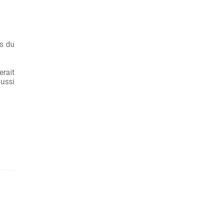
rs du
rait
ussi