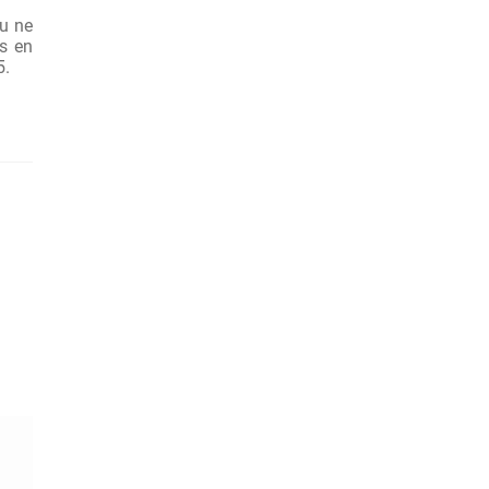
ou ne
is en
5.