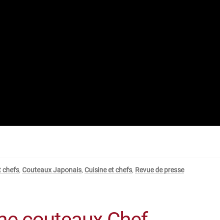
 chefs
,
Couteaux Japonais
,
Cuisine et chefs
,
Revue de presse
me couteaux Chef