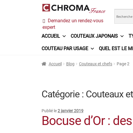
Aller
Aller
Demandez un rendez-vous
à
au
expert
la
contenu
navigation
ACCUEIL
COUTEAUX JAPONAIS
T
COUTEAU PAR USAGE
QUEL EST LE M
Accueil
Chroma France
Commande
Conditi
Accueil
Blog
Couteaux et chefs
Page 2
Ma sélection
Mentions légales
Mon Compt
Questions / Réponses
Questions-Réponses
Catégorie :
Couteaux et
Trouver mon couteau
Trouver mon magasi
Publié le
2 janvier 2019
Bocuse d’Or : des