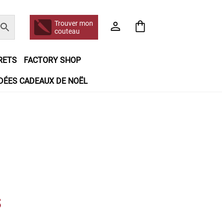
Trouver mon
couteau
RETS
FACTORY SHOP
IDÉES CADEAUX DE NOËL
e jour même
Frais de port
Hall of Fame
n matière de remboursements et de retours
booking
Tous les articles
s