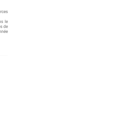
orces
ns le
es de
onnée