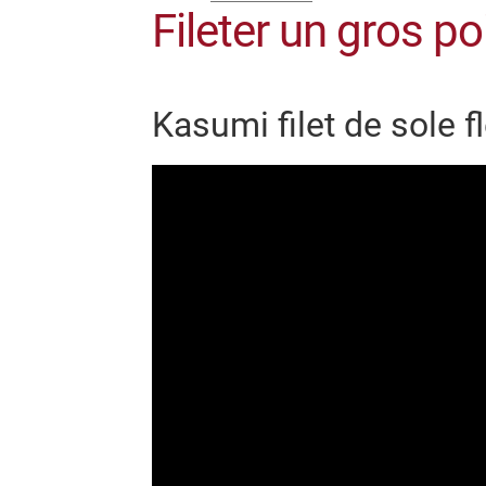
Fileter un gros 
Kasumi filet de sole f