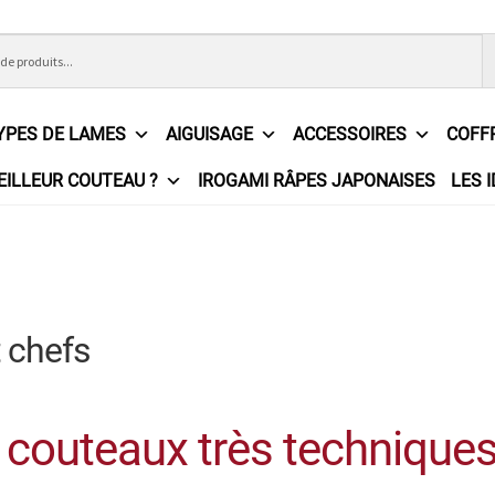
YPES DE LAMES
AIGUISAGE
ACCESSOIRES
COFF
EILLEUR COUTEAU ?
IROGAMI RÂPES JAPONAISES
LES 
ons Générales de Vente
Contact
Demande de devis
Expédition l
e
Partenaires
Plan du site
Politique de confidentialité
Politique e
?
Revendeurs
Revue de presse
Téléchargements
Thank you for 
 chefs
n
 couteaux très technique