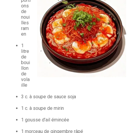
porti
ons
de
noui
lles
ram
en
1
litre
de
boui
llon
de
vola
ille
3 c. à soupe de sauce soja
1 c. à soupe de mirin
1 gousse d’ail émincée
1 morceau de gingembre râpé