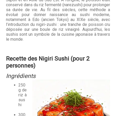
conservé dans du riz fermenté (narezushi) pour prolonger
Hall of Fame
sa durée de vie. Au fil des siècles, cette méthode a
évolué pour donner naissance au sushi moderne,
Bocuse d’Or
notamment à Edo (ancien Tokyo) au XIXe siècle, avec
l’introduction du nigiri-zushi : une tranche de poisson cru
déposée sur une boule de riz vinaigré. Aujourd’hui, les
Ma sélection
sushis sont un symbole de la cuisine japonaise à travers
le monde.
Mentions légales
Mon Compte
Recette des Nigiri Sushi (pour 2
personnes)
Partenaires
Ingrédients
Plan du site
250
g de
Politique de confidentialité
riz à
sus
Politique en matière de remboursements et de retours
hi
300