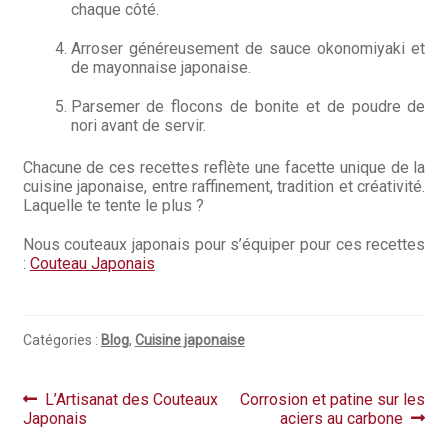
chaque côté.
Arroser généreusement de sauce okonomiyaki et
de mayonnaise japonaise.
Parsemer de flocons de bonite et de poudre de
nori avant de servir.
Chacune de ces recettes reflète une facette unique de la
cuisine japonaise, entre raffinement, tradition et créativité.
Laquelle te tente le plus ?
Nous couteaux japonais pour s’équiper pour ces recettes
:
Couteau Japonais
Catégories :
Blog
,
Cuisine japonaise
Navigation
Article
Article
L’Artisanat des Couteaux
Corrosion et patine sur les
précédent :
suivant :
Japonais
aciers au carbone
de