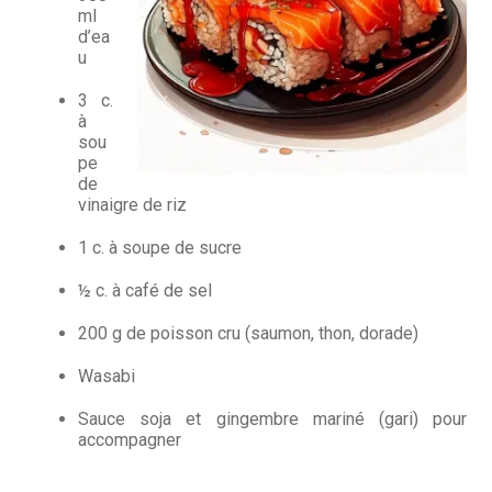
Questions / Réponses
ml
d’ea
Questions-Réponses?
u
3 c.
Revendeurs
à
sou
Revue de presse
pe
de
vinaigre de riz
Téléchargements
1 c. à soupe de sucre
Thank you for booking
½ c. à café de sel
Tous les articles
200 g de poisson cru (saumon, thon, dorade)
Trouver mon couteau
Wasabi
Trouver mon magasin
Sauce soja et gingembre mariné (gari) pour
accompagner