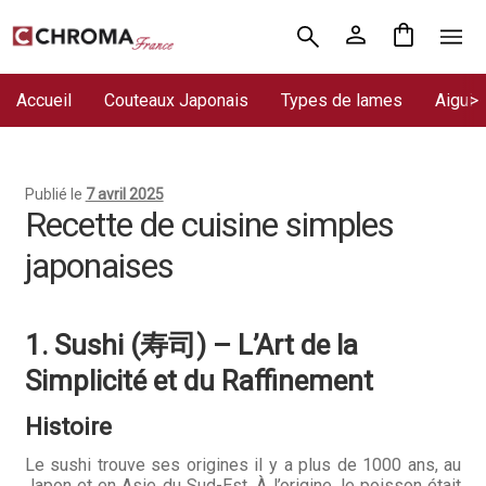
Aller
Aller
Accueil
à
au
la
contenu
Accueil
Couteaux Japonais
Types de lames
Aiguis
Chroma France
navigation
Blog : coutellerie japonaise
Publié le
7 avril 2025
Commande
Recette de cuisine simples
japonaises
Conditions Générales de Vente
Contact
1. Sushi (寿司) – L’Art de la
Demande de devis
Simplicité et du Raffinement
Expédition le jour même
Histoire
Frais de port
Le sushi trouve ses origines il y a plus de 1000 ans, au
Japon et en Asie du Sud-Est. À l’origine, le poisson était