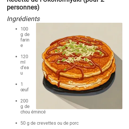
personnes)
Ingrédients
100
g de
farin
e
120
ml
d’ea
u
1
œuf
200
g de
chou émincé
50 g de crevettes ou de porc