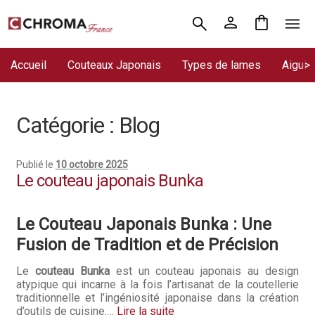
Aller
Aller
Accueil
à
au
la
contenu
Accueil
Couteaux Japonais
Types de lames
Aiguis
Chroma France
navigation
Blog : coutellerie japonaise
Catégorie :
Blog
Commande
Publié le
10 octobre 2025
Conditions Générales de Vente
Le couteau japonais Bunka
Contact
Le Couteau Japonais Bunka : Une
Demande de devis
Fusion de Tradition et de Précision
Expédition le jour même
Le
couteau Bunka
est un couteau japonais au design
atypique qui incarne à la fois l’artisanat de la coutellerie
traditionnelle et l’ingéniosité japonaise dans la création
Frais de port
d’outils de cuisine.…
Lire la suite