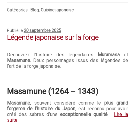
Questions / Réponses
Catégories :
Blog
,
Cuisine japonaise
Questions-Réponses?
Revendeurs
Publié le
20 septembre 2025
Légende japonaise sur la forge
Revue de presse
Découvrez l’histoire des légendaires
Muramasa
et
Téléchargements
Masamune.
Deux personnages issus des légendes de
l’art de la forge japonaise.
Thank you for booking
Tous les articles
Masamune (1264 – 1343)
Trouver mon couteau
Masamune
, souvent considéré comme le
plus grand
forgeron de l’histoire du Japon
, est reconnu pour avoir
Trouver mon magasin
créé des sabres d’une
exceptionnelle qualité
.…
Lire la
suite