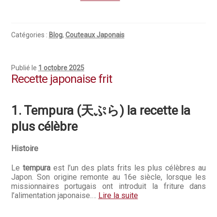
Hall of Fame
Bocuse d’Or
Catégories :
Blog
,
Couteaux Japonais
Ma sélection
Publié le
1 octobre 2025
Recette japonaise frit
Mentions légales
Mon Compte
1. Tempura (天ぷら) la recette la
plus célèbre
Partenaires
Histoire
Plan du site
Le
tempura
est l’un des plats frits les plus célèbres au
Politique de confidentialité
Japon. Son origine remonte au 16e siècle, lorsque les
missionnaires portugais ont introduit la friture dans
Politique en matière de remboursements et de retours
l’alimentation japonaise.…
Lire la suite